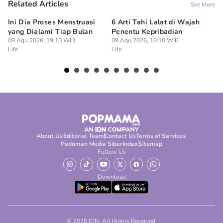
Related Articles
See More
Ini Dia Proses Menstruasi
6 Arti Tahi Lalat di Wajah
Ba
yang Dialami Tiap Bulan
Penentu Kepribadian
Pe
09 Agu 2026, 19:10 WIB
09 Agu 2026, 18:10 WIB
Ha
Life
Life
09
Lif
About Us
Editorial Team
Contact Us
Terms of Services
Pedoman Media Siber
Index
Sitemap
Follow Us
Download
© 2026 IDN. All Rights Reserved.