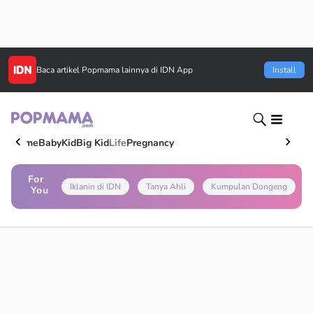
Baca artikel
Popmama
lainnya di IDN App
Install
Home
Baby
Kid
Big Kid
Life
Pregnancy
For
Iklanin di IDN
Tanya Ahli
Kumpulan Dongeng
You