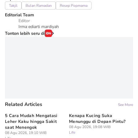
Takjil
Bulan Ramadan
Resep Popmama
Editorial Team
Editor
Irma ediarti mardiyah
Tonton lebih seru di
Related Articles
See More
5 Cara Mudah Mengatasi
Kenapa Kucing Suka
5 
Leher Kaku hingga Sakit
Menunggu di Depan Pintu?
Re
saat Menengok
08 Agu 2026, 19:08 WIB
Ru
Life
08 Agu 2026, 19:10 WIB
08