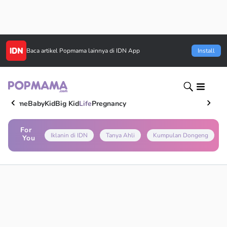
Baca artikel
Popmama
lainnya di IDN App
Install
Home
Baby
Kid
Big Kid
Life
Pregnancy
For
Iklanin di IDN
Tanya Ahli
Kumpulan Dongeng
You