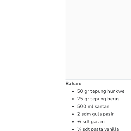
Bahan:
50 gr tepung hunkwe
25 gr tepung beras
500 ml santan
2 sdm gula pasir
¼ sdt garam
¼ sdt pasta vanilla