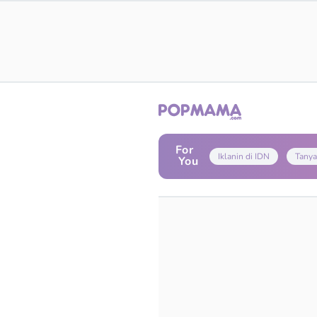
For
Iklanin di IDN
Tanya
You