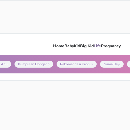
Home
Baby
Kid
Big Kid
Life
Pregnancy
 Ahli
Kumpulan Dongeng
Rekomendasi Produk
Nama Bayi