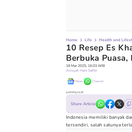
Home
Life
Health and Lifes
10 Resep Es Kha
Berbuka Puasa,
18 Mar 2025, 16:03 WIB
Anisyah Hani Safitri
News
Channel
yummy.co.id
Share Article
Indonesia memiliki banyak da
tersendiri, salah satunya te