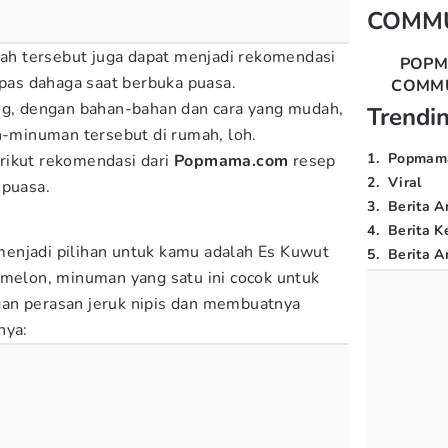
COMM
h tersebut juga dapat menjadi rekomendasi
POP
lepas dahaga saat berbuka puasa.
COMM
ng, dengan bahan-bahan dan cara yang mudah,
Trendi
minuman tersebut di rumah, loh.
1
.
Popmam
rikut rekomendasi dari
Popmama.com
resep
2
.
Viral
 puasa.
3
.
Berita A
4
.
Berita K
enjadi pilihan untuk kamu adalah Es Kuwut
5
.
Berita Ar
 melon, minuman yang satu ini cocok untuk
an perasan jeruk nipis dan membuatnya
nya: