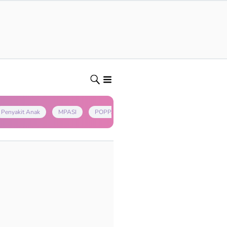
Penyakit Anak
MPASI
POPPAPA