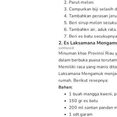
Parut melon.
Campurkan biji selasih 
Tambahkan perasan jeruk
Beri sirup melon secuku
Tambahkn air, aduk rata.
Beri es batu secukupnya
2. Es Laksamana Mengam
yummy.co.id
Minuman khas Provinsi Riau y
dalam berbuka puasa teruta
Memiliki rasa yang manis di
Laksamana Mengamuk menjadi 
rumah. Berikut resepnya:
Bahan:
1 buah mangga kweni, 
150 gr es batu
200 ml santan pandan 
1 sdt garam