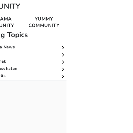
UNITY
MAMA
YUMMY
UNITY
COMMUNITY
ng Topics
a News
nak
esehatan
tis