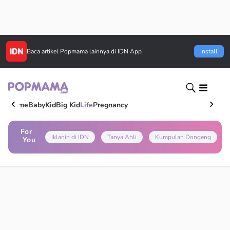
Baca artikel
Popmama
lainnya di IDN App
Install
Home
Baby
Kid
Big Kid
Life
Pregnancy
For
Iklanin di IDN
Tanya Ahli
Kumpulan Dongeng
You