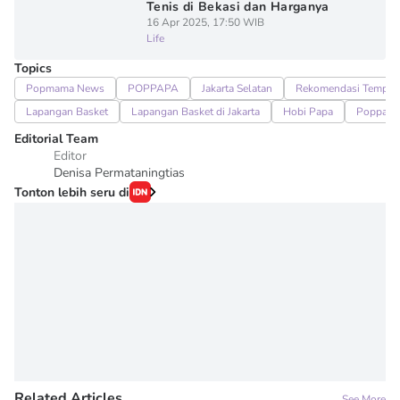
Tenis di Bekasi dan Harganya
16 Apr 2025, 17:50 WIB
Life
Topics
Popmama News
POPPAPA
Jakarta Selatan
Rekomendasi Tempat
Lapangan Basket
Lapangan Basket di Jakarta
Hobi Papa
Poppapa
Editorial Team
Editor
Denisa Permataningtias
Tonton lebih seru di
Related Articles
See More