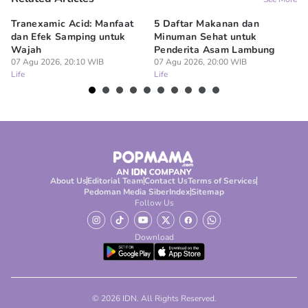
Tranexamic Acid: Manfaat
5 Daftar Makanan dan
Ap
dan Efek Samping untuk
Minuman Sehat untuk
5 
Wajah
Penderita Asam Lambung
07
Lif
07 Agu 2026, 20:10 WIB
07 Agu 2026, 20:00 WIB
Life
Life
About Us
Editorial Team
Contact Us
Terms of Services
Pedoman Media Siber
Index
Sitemap
Follow Us
Download
© 2026 IDN. All Rights Reserved.