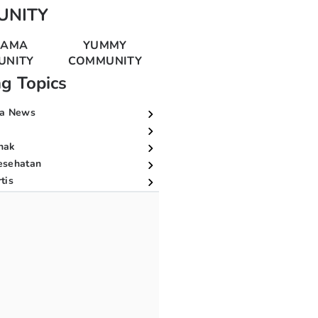
UNITY
MAMA
YUMMY
UNITY
COMMUNITY
ng Topics
a News
nak
esehatan
tis