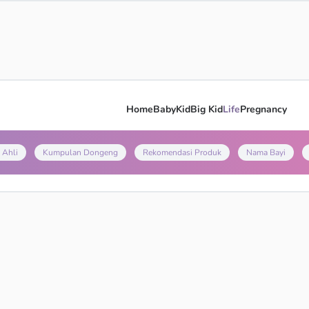
Home
Baby
Kid
Big Kid
Life
Pregnancy
 Ahli
Kumpulan Dongeng
Rekomendasi Produk
Nama Bayi