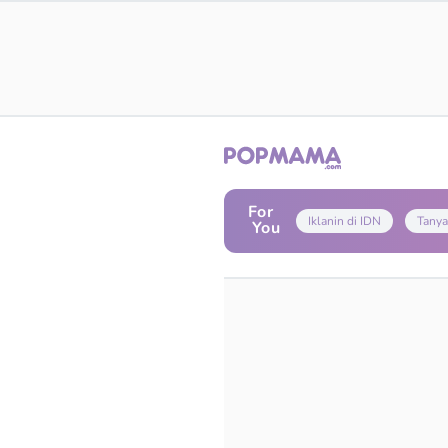
For
Iklanin di IDN
Tanya
You