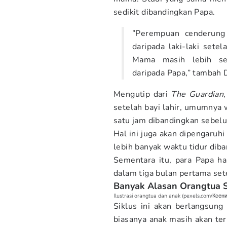
sedikit dibandingkan Papa.
”Perempuan cenderung
daripada laki-laki sete
Mama masih lebih se
daripada Papa,” tambah 
Mengutip dari
The Guardian
setelah bayi lahir, umumnya 
satu jam dibandingkan sebel
Hal ini juga akan dipengaruh
lebih banyak waktu tidur dib
Sementara itu, para Papa ha
dalam tiga bulan pertama sete
Banyak Alasan Orangtua Su
Ilustrasi orangtua dan anak (pexels.com/Ксен
Siklus ini akan berlangsun
biasanya anak masih akan te