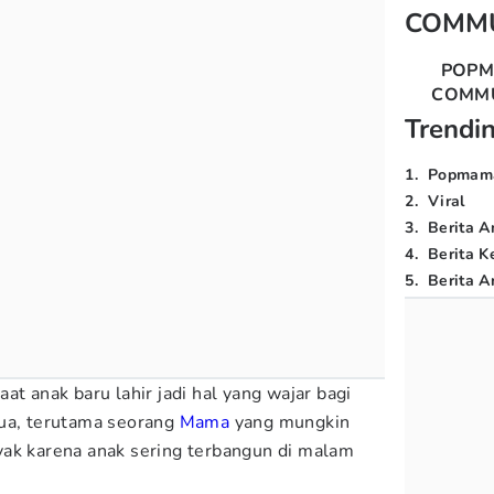
COMM
POP
COMM
Trendi
1
.
Popmam
2
.
Viral
3
.
Berita A
4
.
Berita K
5
.
Berita Ar
at anak baru lahir jadi hal yang wajar bagi
tua, terutama seorang
Mama
yang mungkin
yak karena anak sering terbangun di malam