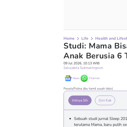
Home
Life
Health and Lifes
Studi: Mama Bis
Anak Berusia 6 
09 Jul 2026, 10:13 WIB
Salsyabila Sukmaningrum
News
Channel
Pexels/Polina (ibu hamil susah tidur)
Intinya Sih
Gini Kak
Sebuah studi jurnal Sleep 20
terutama Mama, baru pulih se