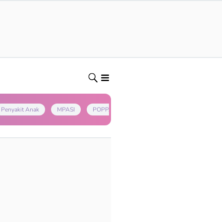
Penyakit Anak
MPASI
POPPAPA