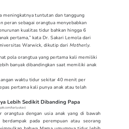
 meningkatnya tuntutan dan tanggung
gan peran sebagai orangtua menyebabkan
enurunan kualitas tidur bahkan hingga 6
anak pertama,” kata Dr. Sakari Lemola dari
iversitas Warwick, dikutip dari
Motherly
.
hat pola orangtua yang pertama kali memiliki
lebih banyak dibandingkan saat memiliki anak
angan waktu tidur sekitar 40 menit per
epas pertama kali punya anak atau telah
a Lebih Sedikit Dibanding Papa
pik.com/karlyukav)
r orangtua dengan usia anak yang di bawah
g berdampak pada perempuan atau seorang
yimpulkan bahwa Mama umumnya tidur lebih