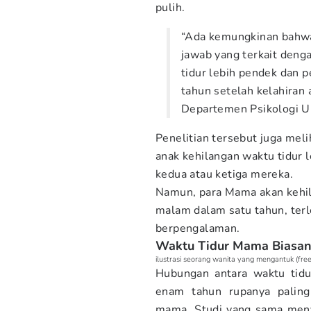
pulih.
“Ada kemungkinan bahwa
jawab yang terkait den
tidur lebih pendek dan p
tahun setelah kelahiran 
Departemen Psikologi Un
Penelitian tersebut juga meli
anak kehilangan waktu tidur 
kedua atau ketiga mereka.
Namun, para Mama akan kehil
malam dalam satu tahun, terl
berpengalaman.
Waktu Tidur Mama Biasany
ilustrasi seorang wanita yang mengantuk (free
Hubungan antara waktu tidu
enam tahun rupanya palin
mama. Studi yang sama men