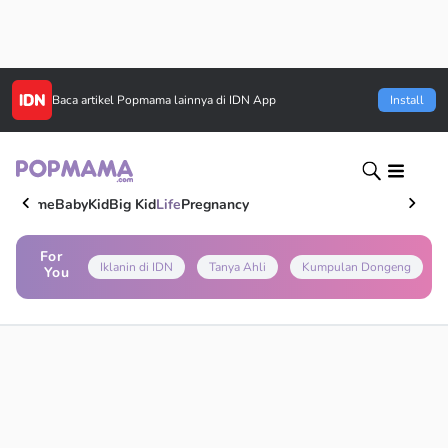
Baca artikel
Popmama
lainnya di IDN App
Install
Home
Baby
Kid
Big Kid
Life
Pregnancy
For
Iklanin di IDN
Tanya Ahli
Kumpulan Dongeng
You