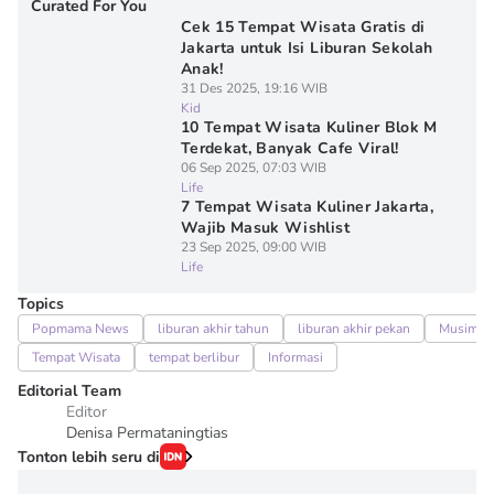
Curated For You
Cek 15 Tempat Wisata Gratis di
Jakarta untuk Isi Liburan Sekolah
Anak!
31 Des 2025, 19:16 WIB
Kid
10 Tempat Wisata Kuliner Blok M
Terdekat, Banyak Cafe Viral!
06 Sep 2025, 07:03 WIB
Life
7 Tempat Wisata Kuliner Jakarta,
Wajib Masuk Wishlist
23 Sep 2025, 09:00 WIB
Life
Topics
Popmama News
liburan akhir tahun
liburan akhir pekan
Musim H
Tempat Wisata
tempat berlibur
Informasi
Editorial Team
Editor
Denisa Permataningtias
Tonton lebih seru di