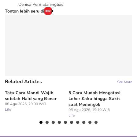
Denisa Permataningtias
Tonton lebih seru di
Related Articles
See More
Tata Cara Mandi Wajib
5 Cara Mudah Mengatasi
Ke
setelah Haid yang Benar
Leher Kaku hingga Sakit
Me
08 Agu 2026, 20:00 WIB
saat Menengok
08
Life
Lif
08 Agu 2026, 19:10 WIB
Life