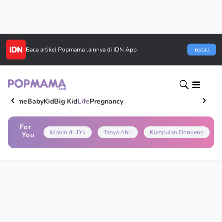
Baca artikel
Popmama
lainnya di IDN App
Install
Home
Baby
Kid
Big Kid
Life
Pregnancy
For
Iklanin di IDN
Tanya Ahli
Kumpulan Dongeng
You