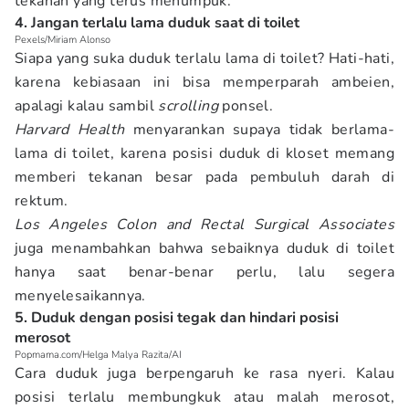
tekanan yang terus menumpuk.
4. Jangan terlalu lama duduk saat di toilet
Pexels/Miriam Alonso
Siapa yang suka duduk terlalu lama di toilet? Hati-hati,
karena kebiasaan ini bisa memperparah ambeien,
apalagi kalau sambil
scrolling
ponsel.
Harvard Health
menyarankan supaya tidak berlama-
lama di toilet, karena posisi duduk di kloset memang
memberi tekanan besar pada pembuluh darah di
rektum.
Los Angeles Colon and Rectal Surgical Associates
juga menambahkan bahwa sebaiknya duduk di toilet
hanya saat benar-benar perlu, lalu segera
menyelesaikannya.
5. Duduk dengan posisi tegak dan hindari posisi
merosot
Popmama.com/Helga Malya Razita/AI
Cara duduk juga berpengaruh ke rasa nyeri. Kalau
posisi terlalu membungkuk atau malah merosot,