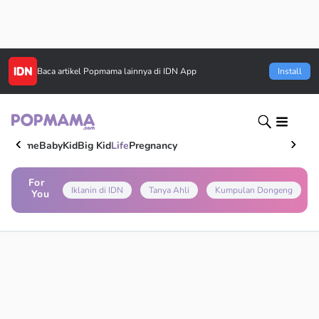
Baca artikel
Popmama
lainnya di IDN App
Install
Home
Baby
Kid
Big Kid
Life
Pregnancy
For
Iklanin di IDN
Tanya Ahli
Kumpulan Dongeng
You