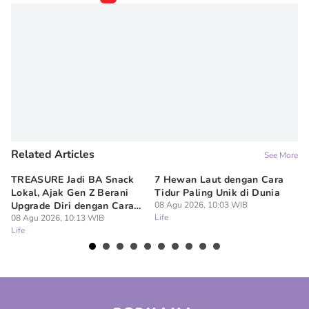
Related Articles
See More
TREASURE Jadi BA Snack
7 Hewan Laut dengan Cara
In
Lokal, Ajak Gen Z Berani
Tidur Paling Unik di Dunia
No
Upgrade Diri dengan Cara
08 Agu 2026, 10:03 WIB
Ci
Life
Sendiri
08 Agu 2026, 10:13 WIB
08
Life
Lif