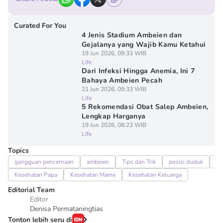
Curated For You
4 Jenis Stadium Ambeien dan
Gejalanya yang Wajib Kamu Ketahui
19 Jun 2026, 09:33 WIB
Life
Dari Infeksi Hingga Anemia, Ini 7
Bahaya Ambeien Pecah
21 Jun 2026, 09:33 WIB
Life
5 Rekomendasi Obat Salep Ambeien,
Lengkap Harganya
19 Jun 2026, 08:23 WIB
Life
Topics
gangguan pencernaan
ambeien
Tips dan Trik
posisi duduk
P
Kesehatan Papa
Kesehatan Mama
Kesehatan Keluarga
Editorial Team
Editor
Denisa Permataningtias
Tonton lebih seru di