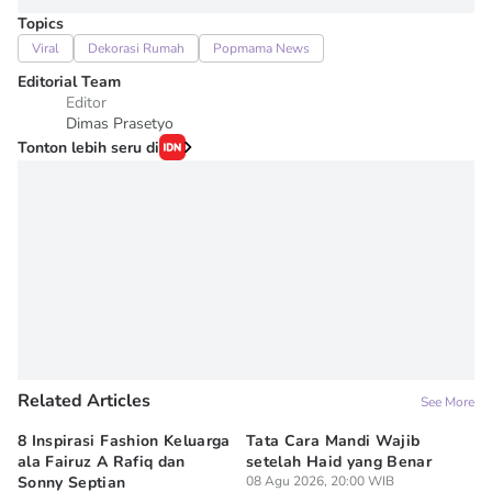
Topics
Viral
Dekorasi Rumah
Popmama News
Editorial Team
Editor
Dimas Prasetyo
Tonton lebih seru di
Related Articles
See More
8 Inspirasi Fashion Keluarga
Tata Cara Mandi Wajib
5 
ala Fairuz A Rafiq dan
setelah Haid yang Benar
Le
Sonny Septian
08 Agu 2026, 20:00 WIB
s