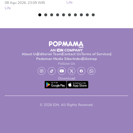
Life
08 Agu 2026, 23:09 WIB
08
Life
Lif
About Us
Editorial Team
Contact Us
Terms of Services
Pedoman Media Siber
Index
Sitemap
Follow Us
Download
© 2026 IDN. All Rights Reserved.