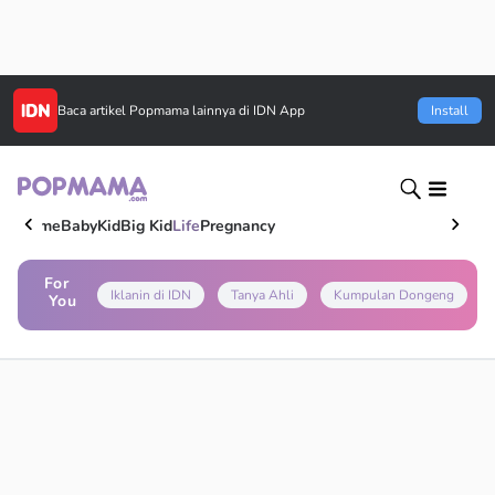
Baca artikel
Popmama
lainnya di IDN App
Install
Home
Baby
Kid
Big Kid
Life
Pregnancy
For
Iklanin di IDN
Tanya Ahli
Kumpulan Dongeng
You