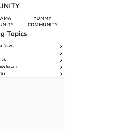
UNITY
MAMA
YUMMY
UNITY
COMMUNITY
ng Topics
a News
nak
esehatan
tis