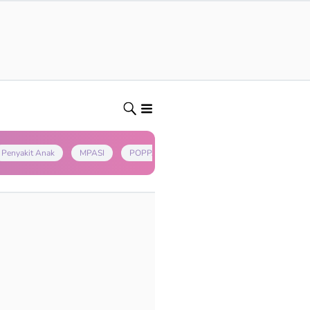
Penyakit Anak
MPASI
POPPAPA