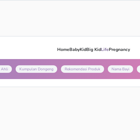
Home
Baby
Kid
Big Kid
Life
Pregnancy
 Ahli
Kumpulan Dongeng
Rekomendasi Produk
Nama Bayi