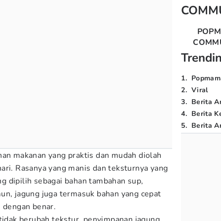
COMM
POP
COMM
Trendi
1
.
Popmam
2
.
Viral
3
.
Berita A
4
.
Berita K
5
.
Berita Ar
han makanan yang praktis dan mudah diolah
ari. Rasanya yang manis dan teksturnya yang
g dipilih sebagai bahan tambahan sup,
un, jagung juga termasuk bahan yang cepat
n dengan benar.
 tidak berubah tekstur, penyimpanan jagung