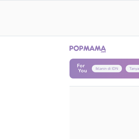
For
Iklanin di IDN
Tanya
You