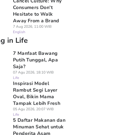
Cancel Culture: Why
Consumers Don't
Hesitate to Walk
Away From a Brand
7 Aug 2026, 11:00 WIB
English
g in Life
7 Manfaat Bawang
Putih Tunggal, Apa
Saja?
07 Agu 2026, 18:10 WIB
Life
Inspirasi Model
Rambut Segi Layer
Oval, Bikin Mama
Tampak Lebih Fresh
05 Agu 2026, 20:07 WIB
Life
5 Daftar Makanan dan
Minuman Sehat untuk
Penderita Asam