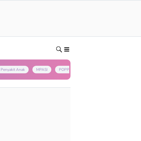
Penyakit Anak
MPASI
POPPAPA