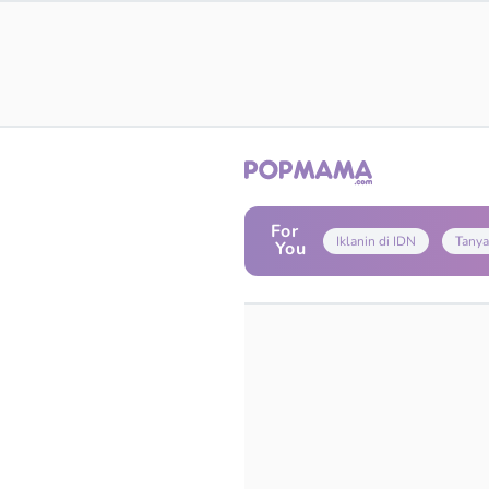
For
Iklanin di IDN
Tanya
You