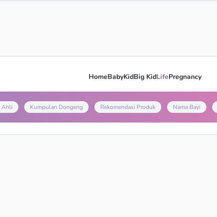
Home
Baby
Kid
Big Kid
Life
Pregnancy
 Ahli
Kumpulan Dongeng
Rekomendasi Produk
Nama Bayi