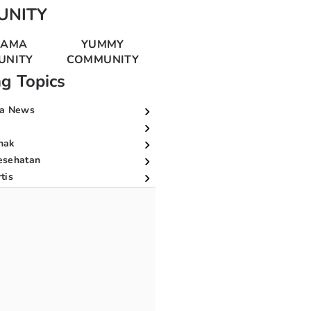
UNITY
MAMA
YUMMY
UNITY
COMMUNITY
ng Topics
a News
nak
esehatan
tis