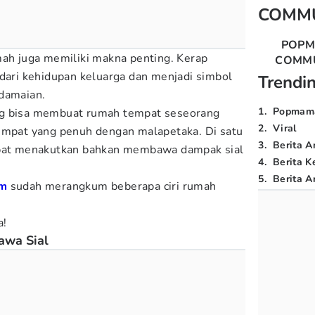
COMM
POP
mah juga memiliki makna penting. Kerap
COMM
 dari kehidupan keluarga dan menjadi simbol
Trendi
edamaian.
1
.
Popmam
ng bisa membuat rumah tempat seseorang
2
.
Viral
tempat yang penuh dengan malapetaka. Di satu
3
.
Berita A
mpat menakutkan bahkan membawa dampak sial
4
.
Berita K
5
.
Berita Ar
m
sudah merangkum beberapa ciri rumah
a!
awa Sial