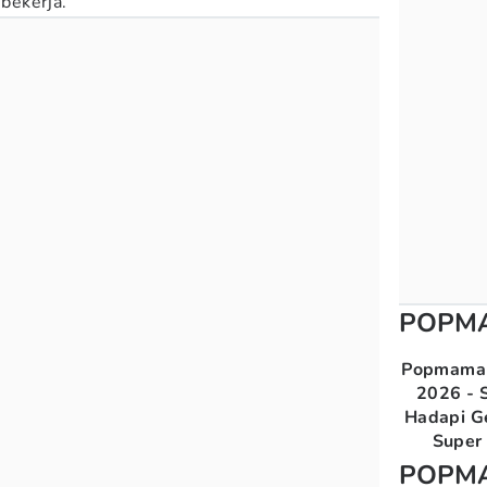
 bekerja.
POPM
Popmama 
2026 - S
Hadapi G
Super 
POPM