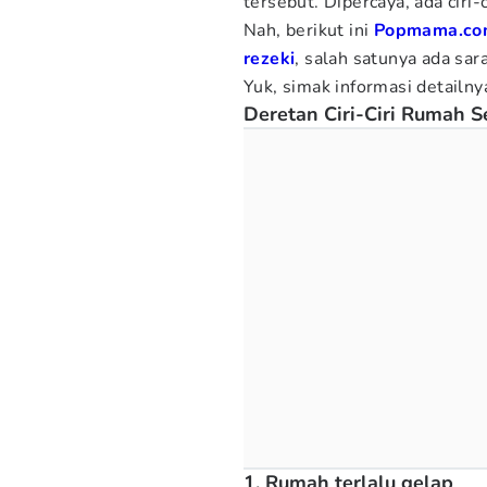
tersebut. Dipercaya, ada ciri-c
Nah, berikut ini
Popmama.co
rezeki
, salah satunya ada sar
Yuk, simak informasi detailny
Deretan Ciri-Ciri Rumah S
1. Rumah terlalu gelap