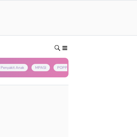
Penyakit Anak
MPASI
POPPAPA