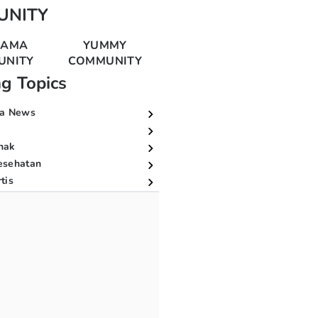
UNITY
MAMA
YUMMY
UNITY
COMMUNITY
ng Topics
a News
nak
esehatan
tis