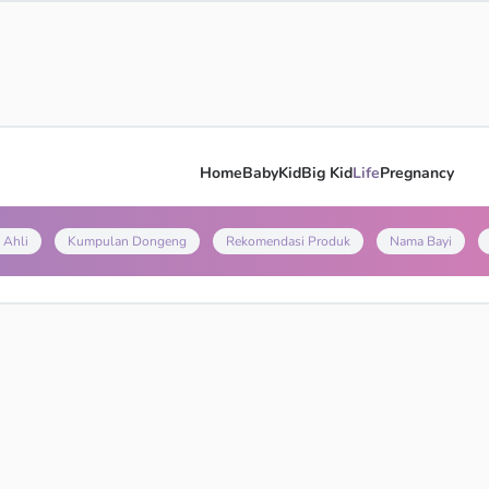
Home
Baby
Kid
Big Kid
Life
Pregnancy
 Ahli
Kumpulan Dongeng
Rekomendasi Produk
Nama Bayi