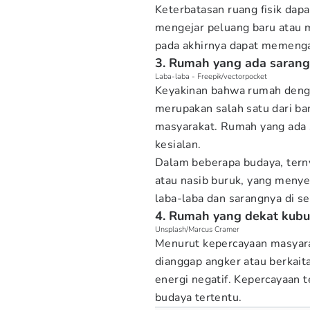
Keterbatasan ruang fisik da
mengejar peluang baru atau 
pada akhirnya dapat memenga
3. Rumah yang ada sarang
Laba-laba - Freepik/vectorpocket
Keyakinan bahwa rumah dengan
merupakan salah satu dari b
masyarakat. Rumah yang ada 
kesialan.
Dalam beberapa budaya, terny
atau nasib buruk, yang meny
laba-laba dan sarangnya di se
4. Rumah yang dekat kubu
Unsplash/Marcus Cramer
Menurut kepercayaan masyara
dianggap angker atau berkai
energi negatif. Kepercayaan t
budaya tertentu.