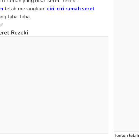
iri rumah yang bisa 'seret' rezeki.
m
telah merangkum
ciri-ciri rumah seret
ang laba-laba.
a!
eret Rezeki
Tonton lebih