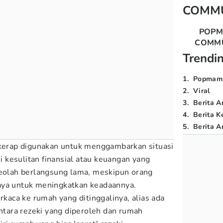
COMM
POP
COMM
Trendi
1
.
Popmam
2
.
Viral
3
.
Berita A
4
.
Berita K
5
.
Berita Ar
 kerap digunakan untuk menggambarkan situasi
kesulitan finansial atau keuangan yang
seolah berlangsung lama, meskipun orang
aya untuk meningkatkan keadaannya.
erkaca ke rumah yang ditinggalinya, alias ada
antara rezeki yang diperoleh dan rumah