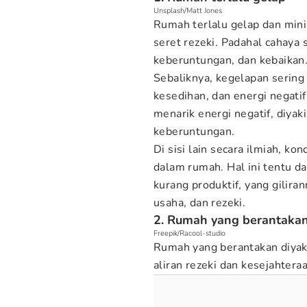
Unsplash/Matt Jones
Rumah terlalu gelap dan min
seret rezeki. Padahal cahaya
keberuntungan, dan kebaikan
Sebaliknya, kegelapan sering
kesedihan, dan energi negati
menarik energi negatif, diyak
keberuntungan.
Di sisi lain secara ilmiah, k
dalam rumah. Hal ini tentu 
kurang produktif, yang gilir
usaha, dan rezeki.
2. Rumah yang berantaka
Freepik/Racool-studio
Rumah yang berantakan diyak
aliran rezeki dan kesejahtera