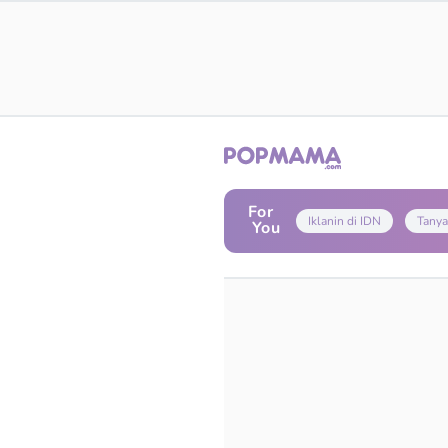
For
Iklanin di IDN
Tanya
You