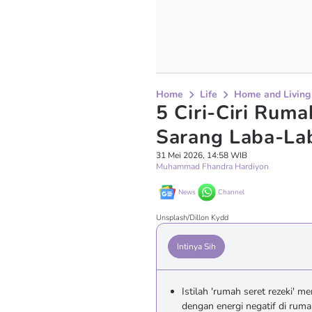
Home
Life
Home and Living
5 Ciri-Ciri Ruma
Sarang Laba-La
31 Mei 2026, 14:58 WIB
Muhammad Fhandra Hardiyon
News
Channel
Unsplash/Dillon Kydd
Intinya Sih
Istilah 'rumah seret rezeki' m
dengan energi negatif di rum