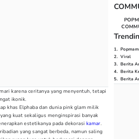
COMM
POP
COMM
Trendi
1
.
Popmam
2
.
Viral
3
.
Berita A
4
.
Berita K
5
.
Berita Ar
mari karena ceritanya yang menyentuh, tetapi
ngat ikonik.
lap khas Elphaba dan dunia pink glam milik
 yang kuat sekaligus menginspirasi banyak
nerapkan estetikanya pada dekorasi
kamar
.
pribadian yang sangat berbeda, namun saling