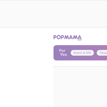
For
Iklanin di IDN
Tanya
You