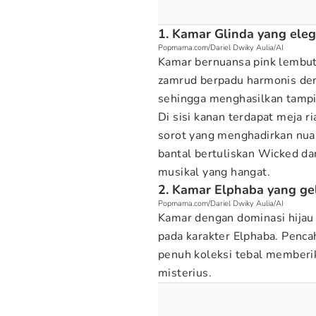
1. Kamar Glinda yang ele
Popmama.com/Dariel Dwiky Aulia/AI
Kamar bernuansa pink lembut
zamrud berpadu harmonis den
sehingga menghasilkan tampi
Di sisi kanan terdapat meja
sorot yang menghadirkan nuan
bantal bertuliskan Wicked d
musikal yang hangat.
2. Kamar Elphaba yang ge
Popmama.com/Dariel Dwiky Aulia/AI
Kamar dengan dominasi hijau
pada karakter Elphaba. Penca
penuh koleksi tebal memberik
misterius.