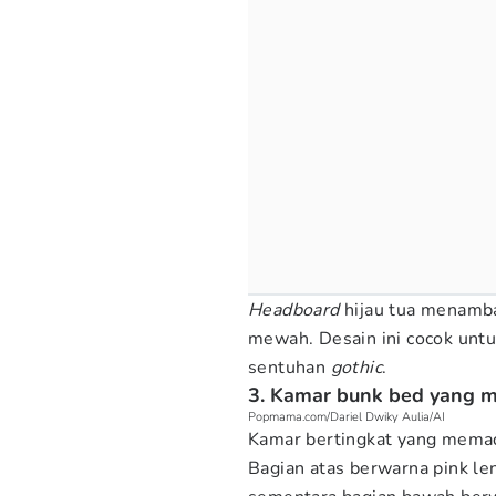
Headboard
hijau tua menamba
mewah. Desain ini cocok unt
sentuhan
gothic
.
3. Kamar bunk bed yang 
Popmama.com/Dariel Dwiky Aulia/AI
Kamar bertingkat yang mema
Bagian atas berwarna pink le