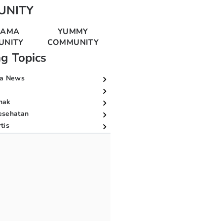
UNITY
MAMA
YUMMY
UNITY
COMMUNITY
ng Topics
a News
nak
esehatan
tis