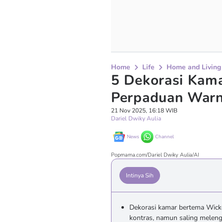
Home
Life
Home and Living
5 Dekorasi Kam
Perpaduan Warn
21 Nov 2025, 16:18 WIB
Dariel Dwiky Aulia
News
Channel
Popmama.com/Dariel Dwiky Aulia/AI
Intinya Sih
Dekorasi kamar bertema Wick
kontras, namun saling meleng