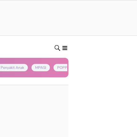
Penyakit Anak
MPASI
POPPAPA