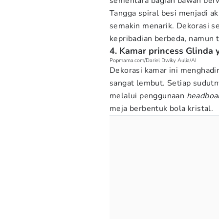
sementara bagian bawah berw
Tangga spiral besi menjadi a
semakin menarik. Dekorasi s
kepribadian berbeda, namun t
4. Kamar princess Glinda 
Popmama.com/Dariel Dwiky Aulia/AI
Dekorasi kamar ini menghadir
sangat lembut. Setiap sudutn
melalui penggunaan
headboa
meja berbentuk bola kristal.