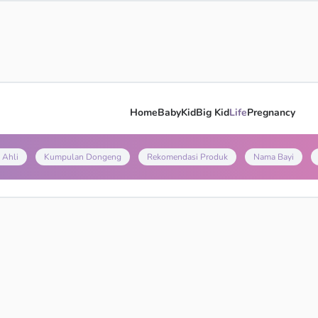
Home
Baby
Kid
Big Kid
Life
Pregnancy
 Ahli
Kumpulan Dongeng
Rekomendasi Produk
Nama Bayi