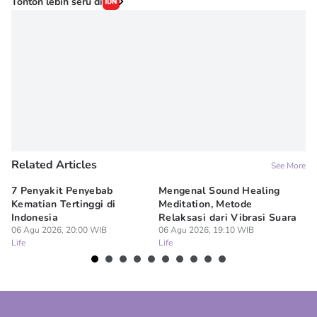
Tonton lebih seru di
Related Articles
See More
7 Penyakit Penyebab
Mengenal Sound Healing
8 
Kematian Tertinggi di
Meditation, Metode
al
Indonesia
Relaksasi dari Vibrasi Suara
Bi
06 Agu 2026, 20:00 WIB
06 Agu 2026, 19:10 WIB
06
Life
Life
Lif