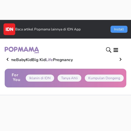
Baca artikel
Popmama
lainnya di IDN App
Install
Home
Baby
Kid
Big Kid
Life
Pregnancy
For
Iklanin di IDN
Tanya Ahli
Kumpulan Dongeng
You