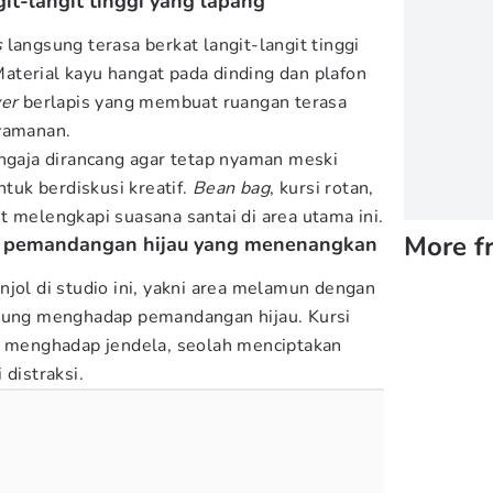
it-langit tinggi yang lapang
s
langsung terasa berkat langit-langit tinggi
terial kayu hangat pada dinding dan plafon
yer
berlapis yang membuat ruangan terasa
nyamanan.
engaja dirancang agar tetap nyaman meski
uk berdiskusi kreatif.
Bean bag
, kursi rotan,
t melengkapi suasana santai di area utama ini.
More f
n pemandangan hijau yang menenangkan
njol di studio ini, yakni area melamun dengan
gsung menghadap pemandangan hijau. Kursi
t menghadap jendela, seolah menciptakan
 distraksi.