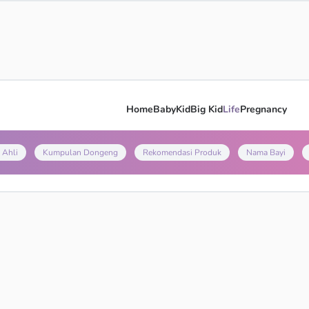
Home
Baby
Kid
Big Kid
Life
Pregnancy
 Ahli
Kumpulan Dongeng
Rekomendasi Produk
Nama Bayi