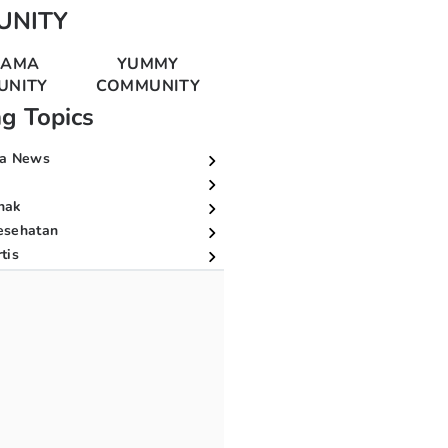
UNITY
MAMA
YUMMY
UNITY
COMMUNITY
ng Topics
a News
nak
esehatan
tis