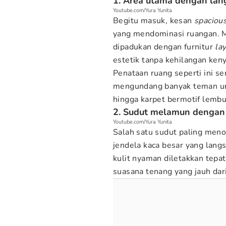
1. Area utama dengan lang
Youtube.com/Yura Yunita
Begitu masuk, kesan
spaciou
yang mendominasi ruangan. Ma
dipadukan dengan furnitur
la
estetik tanpa kehilangan ke
Penataan ruang seperti ini s
mengundang banyak teman unt
hingga karpet bermotif lembu
2. Sudut melamun denga
Youtube.com/Yura Yunita
Salah satu sudut paling meno
jendela kaca besar yang lan
kulit nyaman diletakkan tepa
suasana tenang yang jauh dari