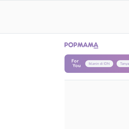
For
Iklanin di IDN
Tanya
You