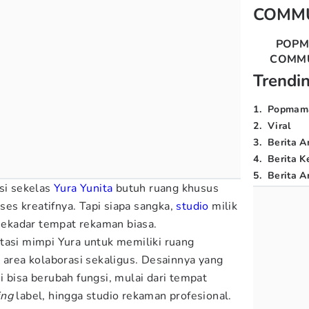
COMM
POP
COMM
Trendi
1
.
Popmam
2
.
Viral
3
.
Berita A
4
.
Berita K
5
.
Berita Ar
isi sekelas
Yura Yunita
butuh ruang khusus
s kreatifnya. Tapi siapa sangka,
studio
milik
 sekadar tempat rekaman biasa.
tasi mimpi Yura untuk memiliki ruang
 area kolaborasi sekaligus. Desainnya yang
 bisa berubah fungsi, mulai dari tempat
ing
label, hingga studio rekaman profesional.