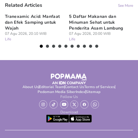
Related Articles
See More
Tranexamic Acid: Manfaat
5 Daftar Makanan dan
Ap
dan Efek Samping untuk
Minuman Sehat untuk
5 
Wajah
Penderita Asam Lambung
07
Lif
07 Agu 2026, 20:10 WIB
07 Agu 2026, 20:00 WIB
Life
Life
About Us
Editorial Team
Contact Us
Terms of Services
Pedoman Media Siber
Index
Sitemap
Follow Us
Download