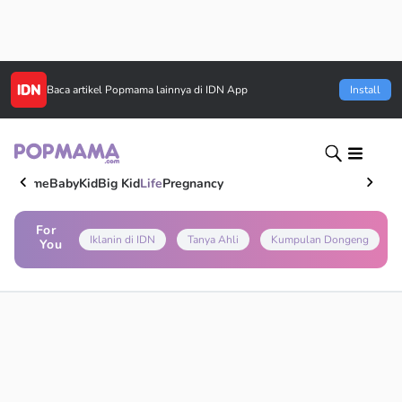
Baca artikel
Popmama
lainnya di IDN App
Install
Home
Baby
Kid
Big Kid
Life
Pregnancy
For
Iklanin di IDN
Tanya Ahli
Kumpulan Dongeng
You