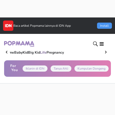
Baca artikel
Popmama
lainnya di IDN App
Install
Home
Baby
Kid
Big Kid
Life
Pregnancy
For
Iklanin di IDN
Tanya Ahli
Kumpulan Dongeng
You