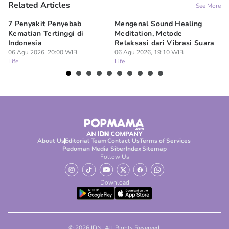
Related Articles
See More
7 Penyakit Penyebab
Mengenal Sound Healing
8 
Kematian Tertinggi di
Meditation, Metode
al
Indonesia
Relaksasi dari Vibrasi Suara
Bi
06 Agu 2026, 20:00 WIB
06 Agu 2026, 19:10 WIB
06
Life
Life
Lif
About Us
Editorial Team
Contact Us
Terms of Services
Pedoman Media Siber
Index
Sitemap
Follow Us
Download
© 2026 IDN. All Rights Reserved.