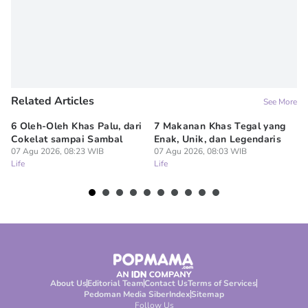
Related Articles
See More
6 Oleh-Oleh Khas Palu, dari
7 Makanan Khas Tegal yang
Id
Cokelat sampai Sambal
Enak, Unik, dan Legendaris
u
07 Agu 2026, 08:23 WIB
07 Agu 2026, 08:03 WIB
Th
Life
Life
07
Lif
About Us
Editorial Team
Contact Us
Terms of Services
Pedoman Media Siber
Index
Sitemap
Follow Us