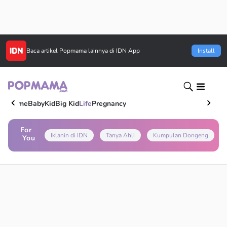
Baca artikel
Popmama
lainnya di IDN App
Install
Home
Baby
Kid
Big Kid
Life
Pregnancy
For
Iklanin di IDN
Tanya Ahli
Kumpulan Dongeng
You