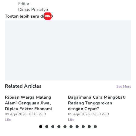
Editor
Dimas Prasetyo
Tonton lebih seru di
Related Articles
See More
Ribuan Warga Malang
Bagaimana Cara Mengobati
5 
Alami Gangguan Jiwa,
Radang Tenggorokan
Te
Dipicu Faktor Ekonomi
dengan Cepat?
09
Lif
09 Agu 2026, 10:13 WIB
09 Agu 2026, 09:33 WIB
Life
Life