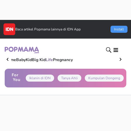
Baca artikel
Popmama
lainnya di IDN App
Install
Home
Baby
Kid
Big Kid
Life
Pregnancy
For
Iklanin di IDN
Tanya Ahli
Kumpulan Dongeng
You