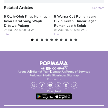
Related Articles
See More
5 Oleh-Oleh Khas Kuningan
5 Warna Cat Rumah yang
Um
Jawa Barat yang Wajib
Bikin Gerah, Hindari agar
Pe
Dibawa Pulang
Rumah Lebih Sejuk
G
06 Agu 2026, 08:03 WIB
06 Agu 2026, 06:48 WIB
05
Life
Life
Lif
About Us
Editorial Team
Contact Us
Terms of Services
Pedoman Media Siber
Index
Sitemap
Follow Us
Download