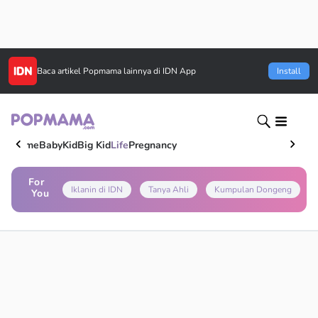
Baca artikel
Popmama
lainnya di IDN App
Install
Home
Baby
Kid
Big Kid
Life
Pregnancy
For
Iklanin di IDN
Tanya Ahli
Kumpulan Dongeng
You