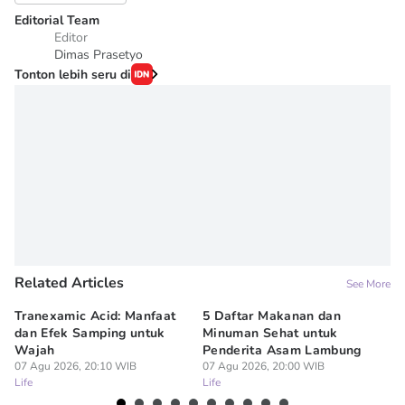
Editorial Team
Editor
Dimas Prasetyo
Tonton lebih seru di
Related Articles
See More
Tranexamic Acid: Manfaat
5 Daftar Makanan dan
Ap
dan Efek Samping untuk
Minuman Sehat untuk
5 
Wajah
Penderita Asam Lambung
07
Lif
07 Agu 2026, 20:10 WIB
07 Agu 2026, 20:00 WIB
Life
Life