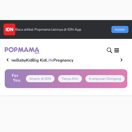
Baca artikel
Popmama
lainnya di IDN App
Install
Home
Baby
Kid
Big Kid
Life
Pregnancy
For
Iklanin di IDN
Tanya Ahli
Kumpulan Dongeng
You