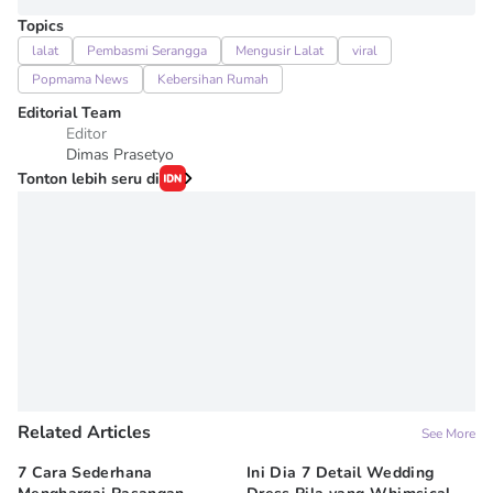
Topics
lalat
Pembasmi Serangga
Mengusir Lalat
viral
Popmama News
Kebersihan Rumah
Editorial Team
Editor
Dimas Prasetyo
Tonton lebih seru di
Related Articles
See More
7 Cara Sederhana
Ini Dia 7 Detail Wedding
De