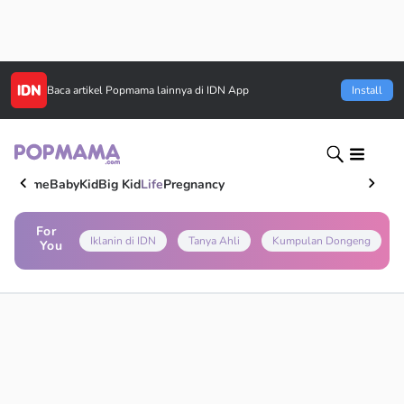
Baca artikel
Popmama
lainnya di IDN App
Install
Home
Baby
Kid
Big Kid
Life
Pregnancy
For
Iklanin di IDN
Tanya Ahli
Kumpulan Dongeng
You