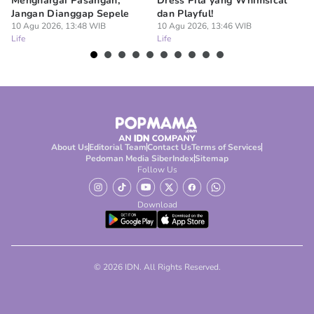
Menghargai Pasangan,
Dress Pila yang Whimsical
Pa
Jangan Dianggap Sepele
dan Playful!
Ha
10 Agu 2026, 13:48 WIB
10 Agu 2026, 13:46 WIB
10
Life
Life
Lif
About Us
Editorial Team
Contact Us
Terms of Services
Pedoman Media Siber
Index
Sitemap
Follow Us
Download
© 2026 IDN. All Rights Reserved.