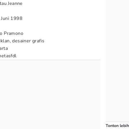
tau Jeanne
8 Juni 1998
to Pramono
klan, desainer grafis
rta
etasfdl
Tonton lebih