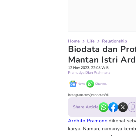
Home
Life
Relationship
Biodata dan Prof
Mantan Istri Ar
12 Nov 2023, 22:08 WIB
Pramudya Dian Prahmana
News
Channel
Instagram.com/jeannetasfdl
Share Article
Ardhito Pramono
dikenal seb
karya. Namun, namanya kemb