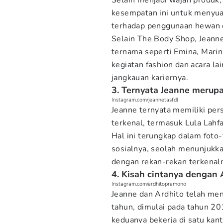
Selain menjadi wajah produk
kesempatan ini untuk menyua
terhadap penggunaan hewan d
Selain The Body Shop, Jeann
ternama seperti Emina, Marina
kegiatan fashion dan acara l
jangkauan kariernya.
3. Ternyata Jeanne merup
Instagram.com/jeannetasfdl
Jeanne ternyata memiliki per
terkenal, termasuk Lula Lahf
Hal ini terungkap dalam foto-
sosialnya, seolah menunjukk
dengan rekan-rekan terkenal
4. Kisah cintanya dengan
Instagram.com/ardhitopramono
Jeanne dan Ardhito telah men
tahun, dimulai pada tahun 20
keduanya bekerja di satu kant