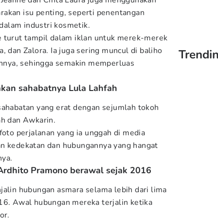
, Jeanne dan Cinta Laura juga menggunakan
rakan isu penting, seperti penentangan
alam industri kosmetik.
e turut tampil dalam iklan untuk merek-merek
, dan Zalora. Ia juga sering muncul di baliho
Trendin
ainnya, sehingga semakin memperluas
akan sahabatnya Lula Lahfah
sahabatan yang erat dengan sejumlah tokoh
ah dan Awkarin.
foto perjalanan yang ia unggah di media
an kedekatan dan hubungannya yang hangat
nya.
 Ardhito Pramono berawal sejak 2016
jalin hubungan asmara selama lebih dari lima
16. Awal hubungan mereka terjalin ketika
or.