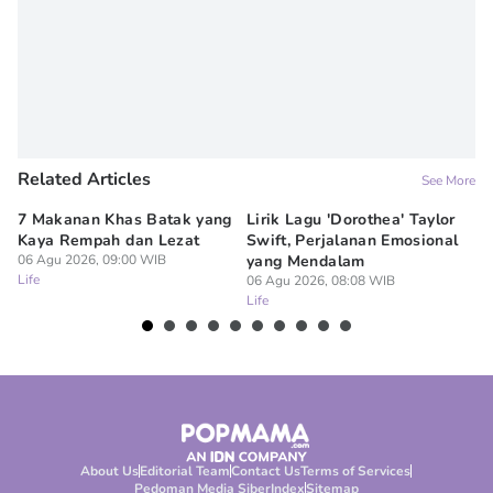
Related Articles
See More
7 Makanan Khas Batak yang
Lirik Lagu 'Dorothea' Taylor
5 
Kaya Rempah dan Lezat
Swift, Perjalanan Emosional
Ja
06 Agu 2026, 09:00 WIB
yang Mendalam
D
Life
06 Agu 2026, 08:08 WIB
06
Life
Lif
About Us
Editorial Team
Contact Us
Terms of Services
Pedoman Media Siber
Index
Sitemap