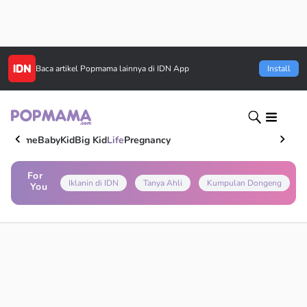
Baca artikel
Popmama
lainnya di IDN App
Install
Home
Baby
Kid
Big Kid
Life
Pregnancy
For
Iklanin di IDN
Tanya Ahli
Kumpulan Dongeng
You