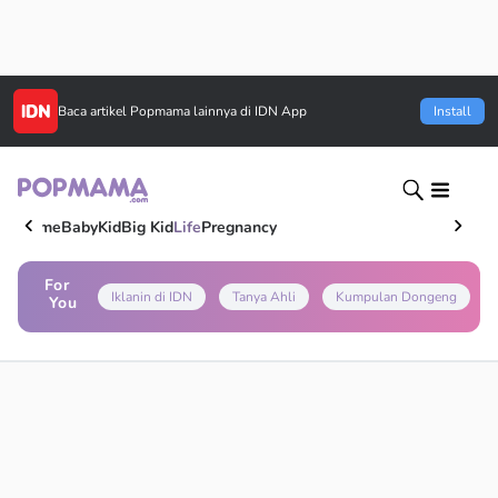
Baca artikel
Popmama
lainnya di IDN App
Install
Home
Baby
Kid
Big Kid
Life
Pregnancy
For
Iklanin di IDN
Tanya Ahli
Kumpulan Dongeng
You