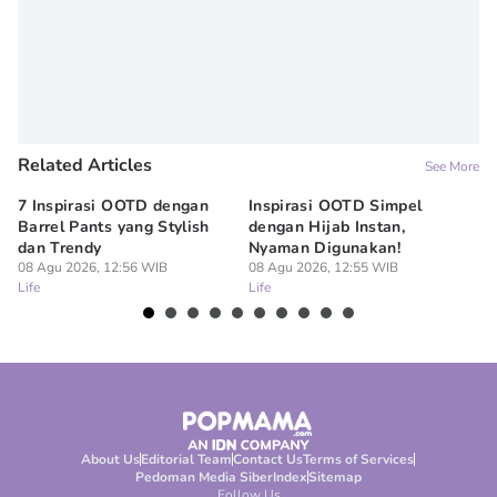
Related Articles
See More
7 Inspirasi OOTD dengan
Inspirasi OOTD Simpel
Me
Barrel Pants yang Stylish
dengan Hijab Instan,
At
dan Trendy
Nyaman Digunakan!
ak
08 Agu 2026, 12:56 WIB
08 Agu 2026, 12:55 WIB
08
Life
Life
Lif
About Us
Editorial Team
Contact Us
Terms of Services
Pedoman Media Siber
Index
Sitemap
Follow Us