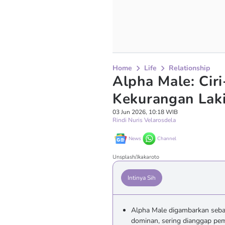
Home
Life
Relationship
Alpha Male: Ciri
Kekurangan Lak
03 Jun 2026, 10:18 WIB
Rindi Nuris Velarosdela
News
Channel
Unsplash/Jkakaroto
Intinya Sih
Alpha Male digambarkan sebaga
dominan, sering dianggap pe