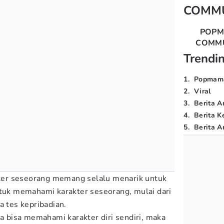
COMM
POP
COMM
Trendi
1
.
Popmam
2
.
Viral
3
.
Berita A
4
.
Berita K
5
.
Berita Ar
er seseorang memang selalu menarik untuk
ntuk memahami karakter seseorang, mulai dari
a tes kepribadian.
ta bisa memahami karakter diri sendiri, maka