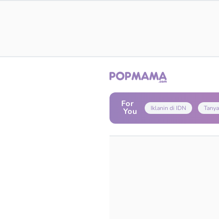
For
Iklanin di IDN
Tanya
You