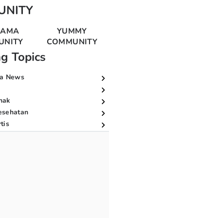
UNITY
MAMA
YUMMY
UNITY
COMMUNITY
ng Topics
a News
nak
esehatan
tis