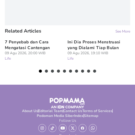
Related Articles
See More
7 Penyebab dan Cara
Ini Dia Proses Menstruasi
6 
Mengatasi Cantengan
yang Dialami Tiap Bulan
Pe
09 Agu 2026, 20:00 WIB
09 Agu 2026, 19:10 WIB
09
Life
Life
Lif
About Us
Editorial Team
Contact Us
Terms of Services
Pedoman Media Siber
Index
Sitemap
Follow Us