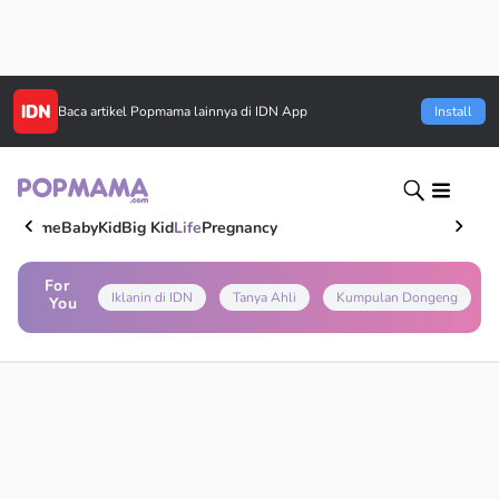
Baca artikel
Popmama
lainnya di IDN App
Install
Home
Baby
Kid
Big Kid
Life
Pregnancy
For
Iklanin di IDN
Tanya Ahli
Kumpulan Dongeng
You