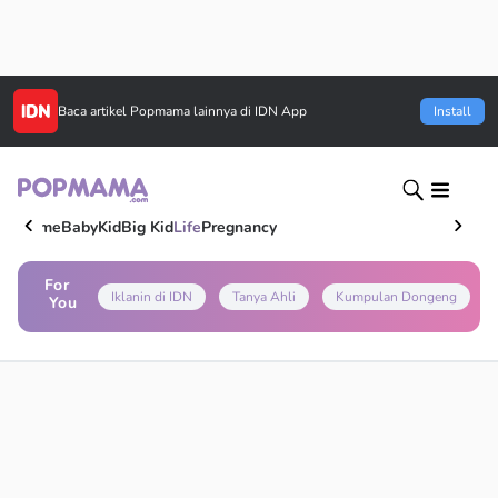
Baca artikel
Popmama
lainnya di IDN App
Install
Home
Baby
Kid
Big Kid
Life
Pregnancy
For
Iklanin di IDN
Tanya Ahli
Kumpulan Dongeng
You