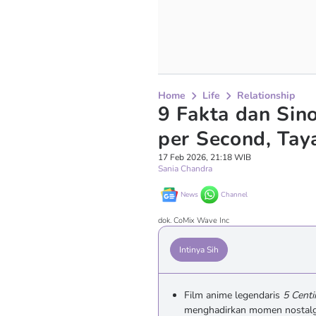
Home
Life
Relationship
9 Fakta dan Sin
per Second, Tay
17 Feb 2026, 21:18 WIB
Sania Chandra
News
Channel
dok. CoMix Wave Inc
Intinya Sih
Film anime legendaris
5 Centi
menghadirkan momen nostalgi