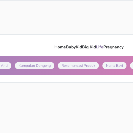
Home
Baby
Kid
Big Kid
Life
Pregnancy
 Ahli
Kumpulan Dongeng
Rekomendasi Produk
Nama Bayi