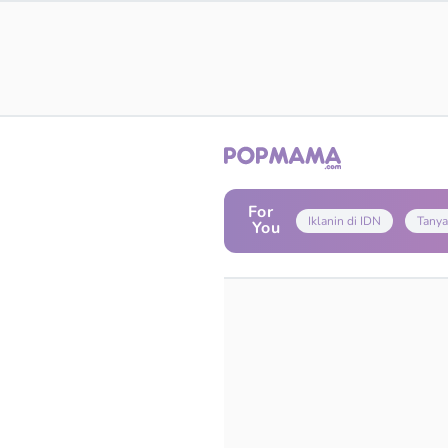
For
Iklanin di IDN
Tanya
You