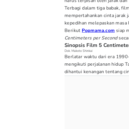
harus terpisah oleh jarak dan
Terbagi dalam tiga babak, fi
mempertahankan cinta jarak 
kepedihan melepaskan masa l
Berikut
Popmama.com
siap m
Centimeters per Second
secar
Sinopsis Film 5 Centimete
Dok. Makoto Shinkai
Berlatar waktu dari era 199
mengikuti perjalanan hidup Ta
dihantui kenangan tentang ci