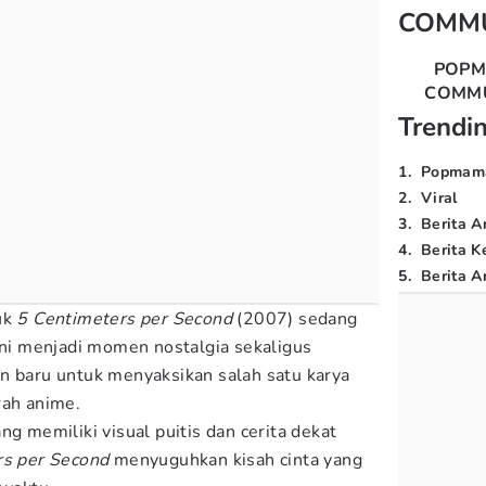
COMM
POP
COMM
Trendi
1
.
Popmam
2
.
Viral
3
.
Berita A
4
.
Berita K
5
.
Berita Ar
uk
5 Centimeters per Second
(2007) sedang
 Ini menjadi momen nostalgia sekaligus
n baru untuk menyaksikan salah satu karya
rah anime.
ng memiliki visual puitis dan cerita dekat
rs per Second
menyuguhkan kisah cinta yang