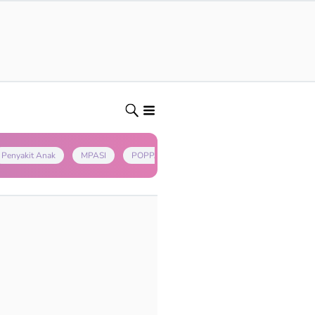
Penyakit Anak
MPASI
POPPAPA