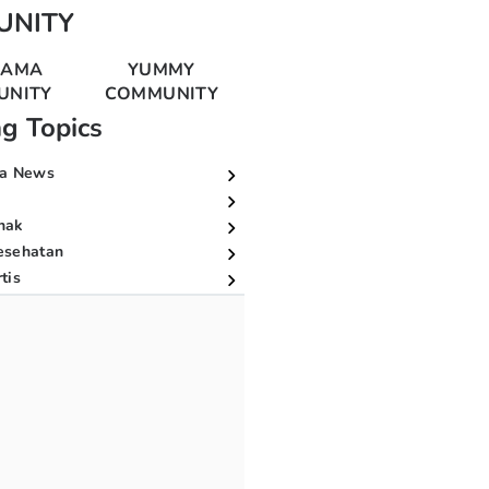
UNITY
MAMA
YUMMY
UNITY
COMMUNITY
ng Topics
a News
nak
esehatan
tis