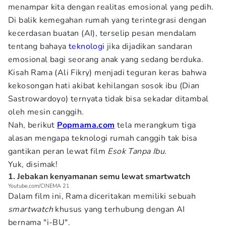
menampar kita dengan realitas emosional yang pedih.
Di balik kemegahan rumah yang terintegrasi dengan
kecerdasan buatan (AI), terselip pesan mendalam
tentang bahaya
teknologi
jika dijadikan sandaran
emosional bagi seorang anak yang sedang berduka.
Kisah Rama (Ali Fikry) menjadi teguran keras bahwa
kekosongan hati akibat kehilangan sosok ibu (Dian
Sastrowardoyo) ternyata tidak bisa sekadar ditambal
oleh mesin canggih.
Nah, berikut
Popmama.com
tela merangkum tiga
alasan mengapa teknologi rumah canggih tak bisa
gantikan peran lewat film
Esok Tanpa Ibu
.
Yuk, disimak!
1. Jebakan kenyamanan semu lewat smartwatch
Youtube.com/CINEMA 21
Dalam film ini, Rama diceritakan memiliki sebuah
smartwatch
khusus yang terhubung dengan AI
bernama "i-BU".