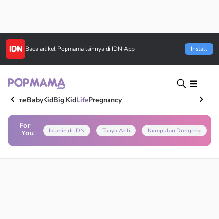
Baca artikel
Popmama
lainnya di IDN App
Install
Home
Baby
Kid
Big Kid
Life
Pregnancy
For
Iklanin di IDN
Tanya Ahli
Kumpulan Dongeng
You