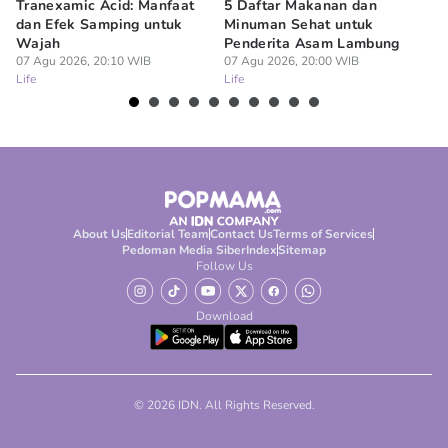
Tranexamic Acid: Manfaat
5 Daftar Makanan dan
Ap
dan Efek Samping untuk
Minuman Sehat untuk
5 
Wajah
Penderita Asam Lambung
07
Lif
07 Agu 2026, 20:10 WIB
07 Agu 2026, 20:00 WIB
Life
Life
About Us
Editorial Team
Contact Us
Terms of Services
Pedoman Media Siber
Index
Sitemap
Follow Us
Download
© 2026 IDN. All Rights Reserved.