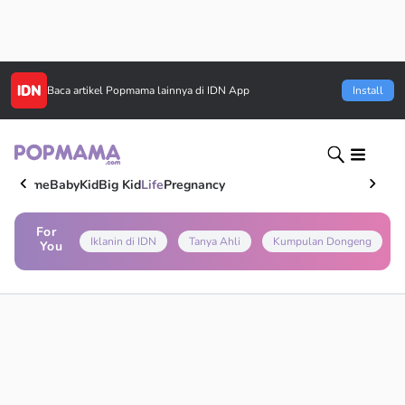
Baca artikel
Popmama
lainnya di IDN App
Install
Home
Baby
Kid
Big Kid
Life
Pregnancy
For
Iklanin di IDN
Tanya Ahli
Kumpulan Dongeng
You