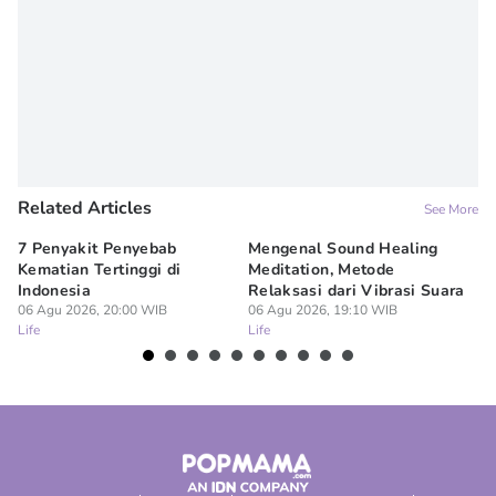
Related Articles
See More
7 Penyakit Penyebab
Mengenal Sound Healing
8 
Kematian Tertinggi di
Meditation, Metode
al
Indonesia
Relaksasi dari Vibrasi Suara
Bi
06 Agu 2026, 20:00 WIB
06 Agu 2026, 19:10 WIB
06
Life
Life
Lif