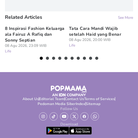
Related Articles
See More
8 Inspirasi Fashion Keluarga
Tata Cara Mandi Wajib
5 
ala Fairuz A Rafiq dan
setelah Haid yang Benar
Le
Sonny Septian
08 Agu 2026, 20:00 WIB
s
Life
08 Agu 2026, 23:09 WIB
08
Life
Lif
About Us
Editorial Team
Contact Us
Terms of Services
Pedoman Media Siber
Index
Sitemap
Follow Us
Download