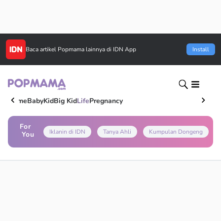
Baca artikel
Popmama
lainnya di IDN App
Install
Home
Baby
Kid
Big Kid
Life
Pregnancy
For
Iklanin di IDN
Tanya Ahli
Kumpulan Dongeng
You