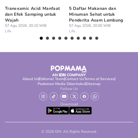
Tranexamic Acid: Manfaat
5 Daftar Makanan dan
Ap
dan Efek Samping untuk
Minuman Sehat untuk
5 
Wajah
Penderita Asam Lambung
07
Lif
07 Agu 2026, 20:10 WIB
07 Agu 2026, 20:00 WIB
Life
Life
About Us
Editorial Team
Contact Us
Terms of Services
Pedoman Media Siber
Index
Sitemap
Follow Us
Download
© 2026 IDN. All Rights Reserved.