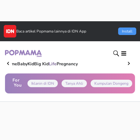
Baca artikel
Popmama
lainnya di IDN App
Install
Home
Baby
Kid
Big Kid
Life
Pregnancy
For
Iklanin di IDN
Tanya Ahli
Kumpulan Dongeng
You