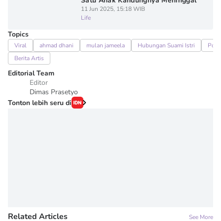
Satu Anak Kandungnya Meninggal
11 Jun 2025, 15:18 WIB
Life
Topics
Viral
ahmad dhani
mulan jameela
Hubungan Suami Istri
Pop
Berita Artis
Editorial Team
Editor
Dimas Prasetyo
Tonton lebih seru di
Related Articles
See More