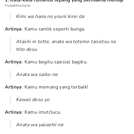
1. Kata-kata romantis Jepang yang bermakna memuji
Freepik/tirachardz
Kimi wa hana no youni kirei da
Artinya
: Kamu cantik seperti bunga.
Atashi ni totte, anata wa totemo taisetsu na
hito desu
Artinya
: Kamu begitu spesial bagiku.
Anata wa saiko-ne
Artinya
: Kamu memang yang terbaik!
Kawaii desu yo
Artinya
: Kamu imut/lucu.
Anata wa yasashii ne