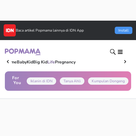
Baca artikel
Popmama
lainnya di IDN App
Install
Home
Baby
Kid
Big Kid
Life
Pregnancy
For
Iklanin di IDN
Tanya Ahli
Kumpulan Dongeng
You