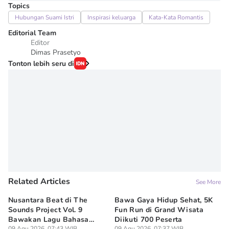
Topics
Hubungan Suami Istri
Inspirasi keluarga
Kata-Kata Romantis
Editorial Team
Editor
Dimas Prasetyo
Tonton lebih seru di
Related Articles
See More
Nusantara Beat di The
Bawa Gaya Hidup Sehat, 5K
8 
Sounds Project Vol. 9
Fun Run di Grand Wisata
al
Bawakan Lagu Bahasa
Diikuti 700 Peserta
So
09 Agu 2026, 07:43 WIB
09 Agu 2026, 07:37 WIB
08