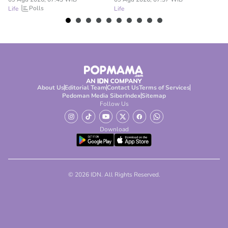
Sunda!
Polls
Life
Life
Lif
About Us
Editorial Team
Contact Us
Terms of Services
Pedoman Media Siber
Index
Sitemap
Follow Us
Download
© 2026 IDN. All Rights Reserved.