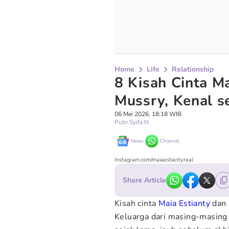
Home
Life
Relationship
8 Kisah Cinta M
Mussry, Kenal se
06 Mei 2026, 18:18 WIB
Putri Syifa N
News
Channel
Instagram.com/maiaestiantyreal
Share Article
Kisah cinta
Maia Estianty
dan
Keluarga dari masing-masing 