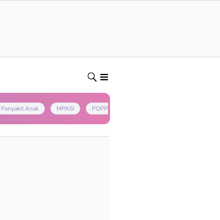
Penyakit Anak
MPASI
POPPAPA