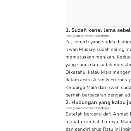
1. Sudah kenal lama seb
Instagram.com/maiaestiantyreal
Ya, seperti yang sudah disin
Irwan Mussry sudah saling m
memutuskan menikah. Keduan
yang sama dan sudah menjalin
Diketahui kalau Maia mengena
dalam acara Alvin & Friends 
Keluarga Maia dan Irwan sud
pernah berpacaran dengan ad
2. Hubungan yang kalau j
Instagram.com/maiaestiantyreal
Setelah bercerai dari Ahmad 
menata kembali hatinya. Mai
dan pendiri grup Ratu ini ing