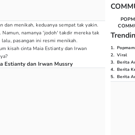
COMM
POP
n dan menikah, keduanya sempat tak yakin.
COMM
 Namun, namanya 'jodoh' takdir mereka tak
Trendi
 lalu, pasangan ini resmi menikah.
1
.
Popmam
m kisah cinta Maia Estianty dan Irwan
2
.
Viral
 ya?
3
.
Berita A
a Estianty dan Irwan Mussry
4
.
Berita K
5
.
Berita Ar