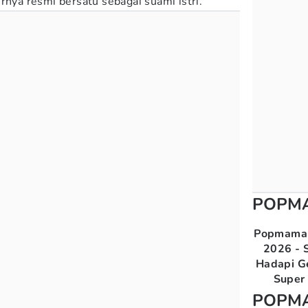
rnya resmi bersatu sebagai suami istri.
POPM
Popmama 
2026 - S
Hadapi G
Super 
POPM