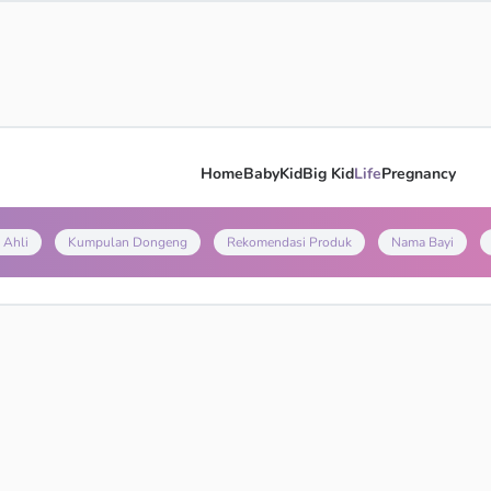
Home
Baby
Kid
Big Kid
Life
Pregnancy
 Ahli
Kumpulan Dongeng
Rekomendasi Produk
Nama Bayi