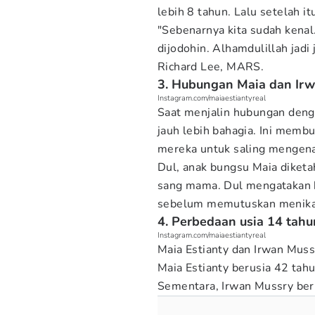
lebih 8 tahun. Lalu setelah 
"Sebenarnya kita sudah kenal.
dijodohin. Alhamdulillah jadi
Richard Lee, MARS.
3. Hubungan Maia dan Irw
Instagram.com/maiaestiantyreal
Saat menjalin hubungan deng
jauh lebih bahagia. Ini memb
mereka untuk saling mengenal
Dul, anak bungsu Maia diketa
sang mama. Dul mengatakan b
sebelum memutuskan menikah
4. Perbedaan usia 14 tah
Instagram.com/maiaestiantyreal
Maia Estianty dan Irwan Muss
Maia Estianty berusia 42 tah
Sementara, Irwan Mussry beru