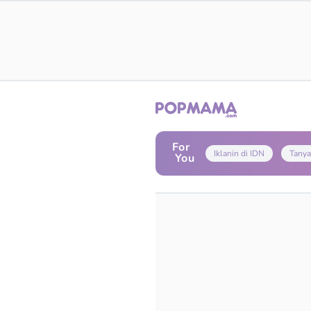
For
Iklanin di IDN
Tanya
You