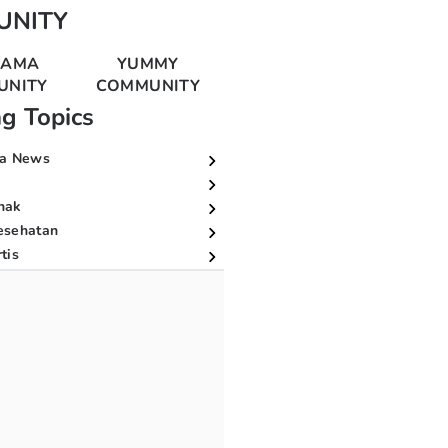
UNITY
MAMA
YUMMY
UNITY
COMMUNITY
ng Topics
a News
nak
esehatan
tis