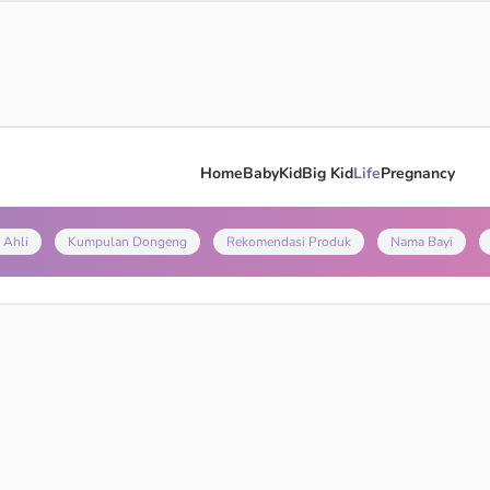
Home
Baby
Kid
Big Kid
Life
Pregnancy
 Ahli
Kumpulan Dongeng
Rekomendasi Produk
Nama Bayi