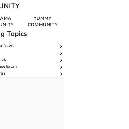
UNITY
MAMA
YUMMY
UNITY
COMMUNITY
ng Topics
a News
nak
esehatan
tis