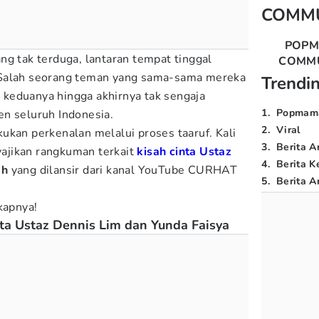
COMM
POP
ng tak terduga, lantaran tempat tinggal
COMM
 Salah seorang teman yang sama-sama mereka
Trendi
keduanya hingga akhirnya tak sengaja
1
.
Popmam
en seluruh Indonesia.
2
.
Viral
ukan perkenalan melalui proses taaruf. Kali
3
.
Berita A
ajikan rangkuman terkait
kisah cinta Ustaz
4
.
Berita K
ah
yang dilansir dari kanal YouTube CURHAT
5
.
Berita Ar
kapnya!
ta Ustaz Dennis Lim dan Yunda Faisya