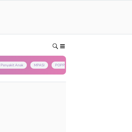
Penyakit Anak
MPASI
POPPAPA