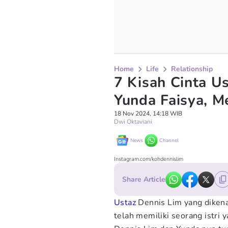
Home
Life
Relationship
7 Kisah Cinta U
Yunda Faisya, Me
18 Nov 2024, 14:18 WIB
Dwi Oktaviani
News
Channel
Instagram.com/kohdennislim
Share Article
Ustaz
Dennis Lim yang diken
telah memiliki seorang istri 