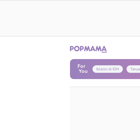
For
Iklanin di IDN
Tanya
You