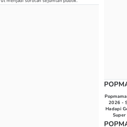
ut menjadi sorotan sejumlah publik.
POPM
Popmama 
2026 - S
Hadapi G
Super 
POPM