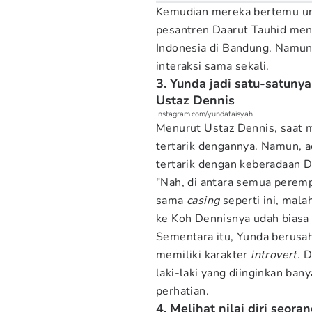
Kemudian mereka bertemu unt
pesantren Daarut Tauhid men
Indonesia di Bandung. Namun
interaksi sama sekali.
3. Yunda jadi satu-satuny
Ustaz Dennis
Instagram.com/yundafaisyah
Menurut Ustaz Dennis, saat 
tertarik dengannya. Namun, a
tertarik dengan keberadaan D
"Nah, di antara semua perem
sama
casing
seperti ini, mala
ke Koh Dennisnya udah biasa a
Sementara itu, Yunda berusa
memiliki karakter
introvert
. 
laki-laki yang diinginkan bany
perhatian.
4. Melihat nilai diri seor