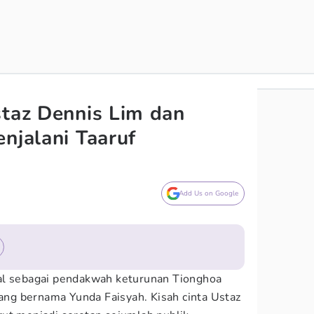
staz Dennis Lim dan
njalani Taaruf
Add Us on Google
al sebagai pendakwah keturunan Tionghoa
yang bernama Yunda Faisyah. Kisah cinta Ustaz