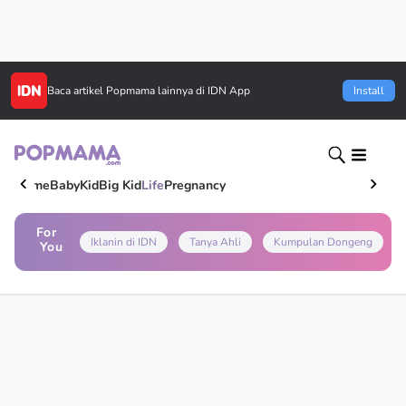
Baca artikel
Popmama
lainnya di IDN App
Install
Home
Baby
Kid
Big Kid
Life
Pregnancy
For
Iklanin di IDN
Tanya Ahli
Kumpulan Dongeng
You