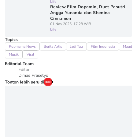
Life
Review Film Dopamin, Duet Pasutri
Angga Yunanda dan Shenina
Cinnamon
01 Nov 2025, 17:28 WIB
Life
Topics
Popmama News
Berita Artis
Jadi Tau
Film Indonesia
Maudy 
Musik
Viral
Editorial Team
Editor
Dimas Prasetyo
Tonton lebih seru di