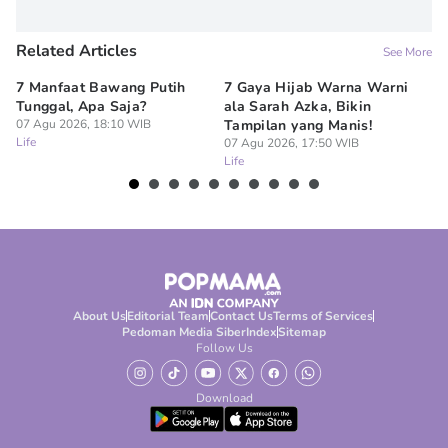
Related Articles
See More
7 Manfaat Bawang Putih
7 Gaya Hijab Warna Warni
7 
Tunggal, Apa Saja?
ala Sarah Azka, Bikin
Ro
07 Agu 2026, 18:10 WIB
Tampilan yang Manis!
Co
Life
07 Agu 2026, 17:50 WIB
07
Life
Lif
About Us
Editorial Team
Contact Us
Terms of Services
Pedoman Media Siber
Index
Sitemap
Follow Us
Download