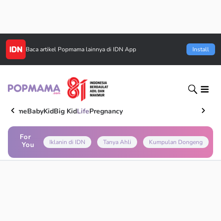
Baca artikel
Popmama
lainnya di IDN App
Install
Home
Baby
Kid
Big Kid
Life
Pregnancy
For
Iklanin di IDN
Tanya Ahli
Kumpulan Dongeng
You