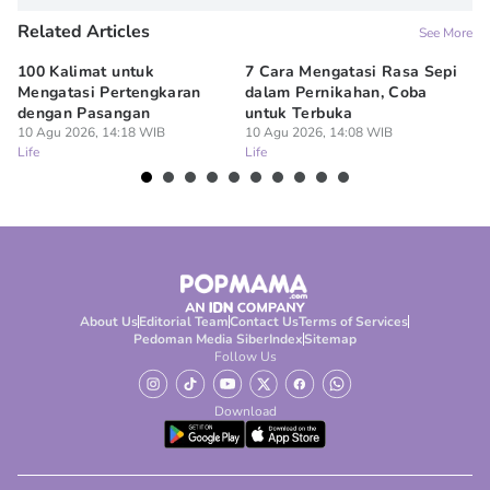
Related Articles
See More
100 Kalimat untuk
7 Cara Mengatasi Rasa Sepi
7 
Mengatasi Pertengkaran
dalam Pernikahan, Coba
ya
dengan Pasangan
untuk Terbuka
Ke
10 Agu 2026, 14:18 WIB
10 Agu 2026, 14:08 WIB
10
Life
Life
Lif
About Us
Editorial Team
Contact Us
Terms of Services
Pedoman Media Siber
Index
Sitemap
Follow Us
Download