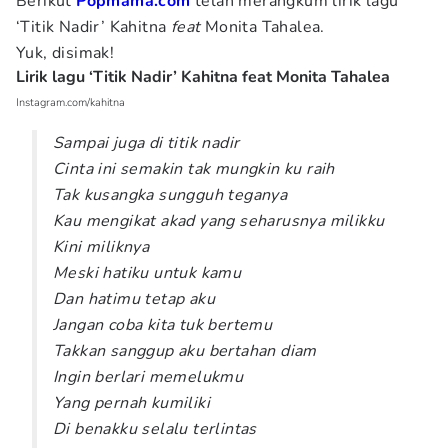
Berikut
Popmama.com
telah merangkum lirik lagu
‘Titik Nadir’ Kahitna
feat
Monita Tahalea.
Yuk, disimak!
Lirik lagu ‘Titik Nadir’ Kahitna feat Monita Tahalea
Instagram.com/kahitna
Sampai juga di titik nadir
Cinta ini semakin tak mungkin ku raih
Tak kusangka sungguh teganya
Kau mengikat akad yang seharusnya milikku
Kini miliknya
Meski hatiku untuk kamu
Dan hatimu tetap aku
Jangan coba kita tuk bertemu
Takkan sanggup aku bertahan diam
Ingin berlari memelukmu
Yang pernah kumiliki
Di benakku selalu terlintas