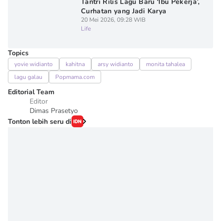
Tantri Rilis Lagu Baru ‘Ibu Pekerja’,
Curhatan yang Jadi Karya
20 Mei 2026, 09:28 WIB
Life
Topics
yovie widianto
kahitna
arsy widianto
monita tahalea
lagu galau
Popmama.com
Editorial Team
Editor
Dimas Prasetyo
Tonton lebih seru di