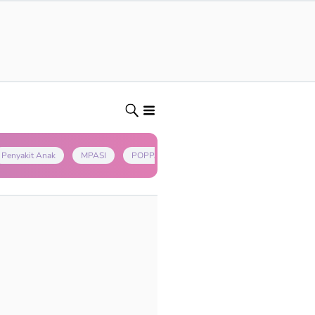
Penyakit Anak
MPASI
POPPAPA