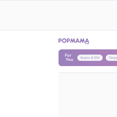
For
Iklanin di IDN
Tanya
You