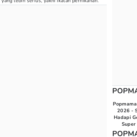
ang lebih serius, yakni ikatan pernikahan.
POPM
Popmama 
2026 - S
Hadapi G
Super 
POPM