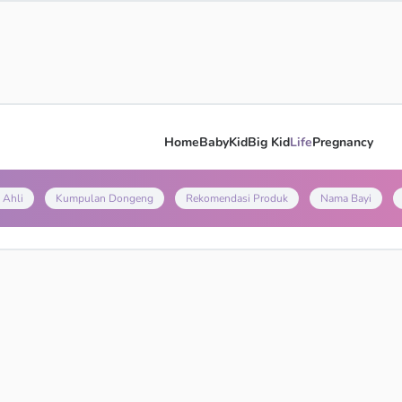
Home
Baby
Kid
Big Kid
Life
Pregnancy
 Ahli
Kumpulan Dongeng
Rekomendasi Produk
Nama Bayi