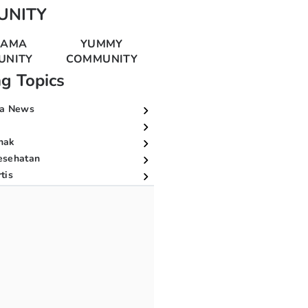
UNITY
MAMA
YUMMY
UNITY
COMMUNITY
ng Topics
a News
nak
esehatan
tis