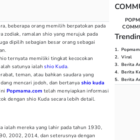
COMM
POP
ra, beberapa orang memilih berpatokan pada
COMM
ya zodiak, ramalan shio yang merujuk pada
Trendi
uga dipilih sebagian besar orang sebagai
1
.
Popmam
an.
2
.
Viral
io ternyata memiliki tingkat kecocokan
3
.
Berita A
alah satunya ialah
shio Kuda
.
4
.
Berita K
kerabat, teman, atau bahkan saudara yang
5
.
Berita Ar
edang mencari jodoh, dan bertanya
shio kuda
ini
Popmama.com
telah menyiapkan informasi
ok dengan shio Kuda secara lebih detail.
a ialah mereka yang lahir pada tahun 1930,
90, 2002, 2014, dan seterusnya dengan