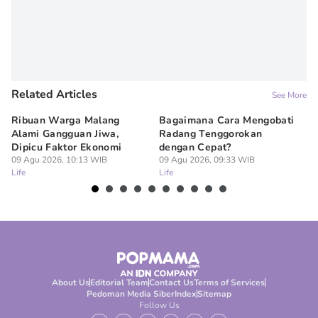
Related Articles
See More
Ribuan Warga Malang
Bagaimana Cara Mengobati
5 
Alami Gangguan Jiwa,
Radang Tenggorokan
Te
Dipicu Faktor Ekonomi
dengan Cepat?
09
Lif
09 Agu 2026, 10:13 WIB
09 Agu 2026, 09:33 WIB
Life
Life
About Us
Editorial Team
Contact Us
Terms of Services
Pedoman Media Siber
Index
Sitemap
Follow Us