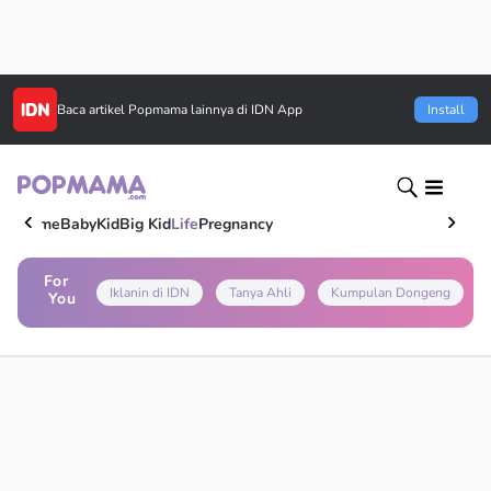
Baca artikel
Popmama
lainnya di IDN App
Install
Home
Baby
Kid
Big Kid
Life
Pregnancy
For
Iklanin di IDN
Tanya Ahli
Kumpulan Dongeng
You