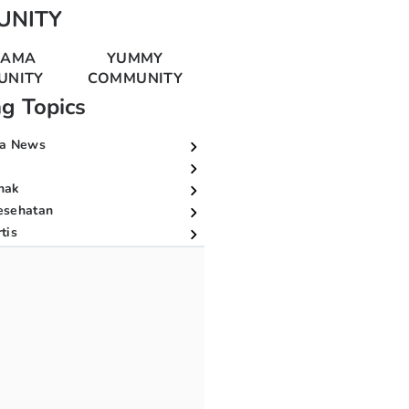
UNITY
MAMA
YUMMY
UNITY
COMMUNITY
ng Topics
a News
nak
esehatan
tis