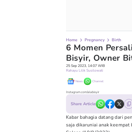
Home
Pregnancy
Birth
6 Momen Persal
Bisyir, Owner Bi
25 Sep 2023, 14:07 WIB
Rahayu Lilik Susilowati
News
Channel
Instagram.com/alabisyir
Share Article
Kabar bahagia datang dari pemi
saja dikaruniai anak keempat b