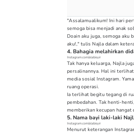
"Assalamualikum! Ini hari pe
semoga bisa menjadi anak so
Doain aku juga, semoga aku 
aku!," tulis Najla dalam kete
4. Bahagia melahirkan did
Instagram.com/alabisyir
Tak hanya keluarga, Najla ju
persalinannya. Hal ini terlih
media sosial Instagram. Yama
ruang operasi.
Ia terlihat begitu tegang di 
pembedahan. Tak henti-henti
memberikan kecupan hangat di
5. Nama bayi laki-laki Najl
Instagram.com/alabisyir
Menurut keterangan Instagram