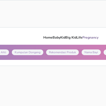
Home
Baby
Kid
Big Kid
Life
Pregnancy
 Ahli
Kumpulan Dongeng
Rekomendasi Produk
Nama Bayi