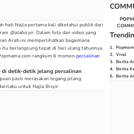
COMM
POP
 hati Najla pertama kali diketahui publik dari
COMM
gram
@alabisyir
. Dalam foto dan video yang
Trendi
nan Arab ini memperlihatkan bagaimana
1
.
Popmam
 itu berlangsung tepat di hari ulang tahunnya.
2
.
Viral
ini Popmama.com rangkum 6 momen
persalinan
3
.
Berita A
4
.
Berita K
 di detik-detik jelang persalinan
5
.
Berita Ar
uan pasti merasakan tegang jelang
berlaku untuk Najla Bisyir.