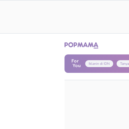
For
Iklanin di IDN
Tanya
You