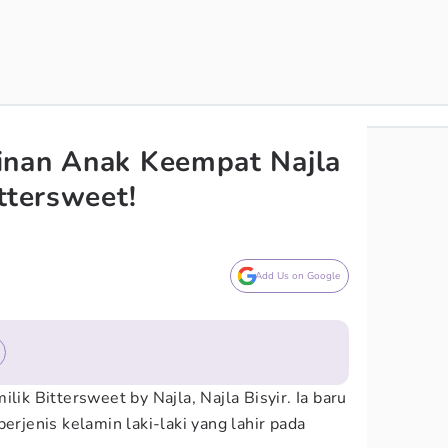
inan Anak Keempat Najla
ttersweet!
Add Us on Google
lik Bittersweet by Najla, Najla Bisyir. Ia baru
erjenis kelamin laki-laki yang lahir pada