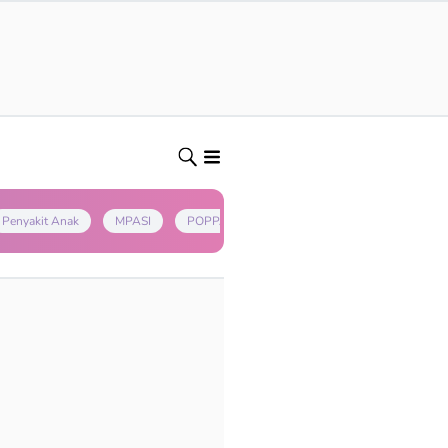
Penyakit Anak
MPASI
POPPAPA