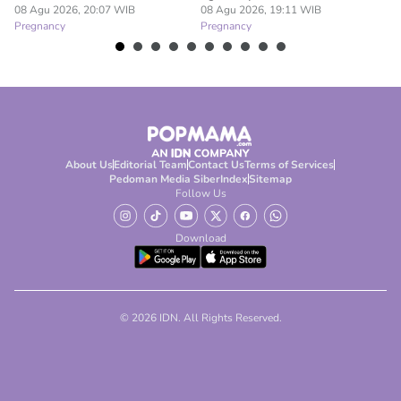
08 Agu 2026, 20:07 WIB
08 Agu 2026, 19:11 WIB
08
Pregnancy
Pregnancy
Pr
About Us
Editorial Team
Contact Us
Terms of Services
Pedoman Media Siber
Index
Sitemap
Follow Us
Download
© 2026 IDN. All Rights Reserved.