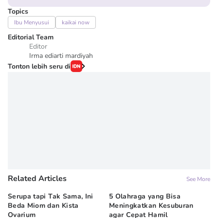
Topics
Ibu Menyusui
kaikai now
Editorial Team
Editor
Irma ediarti mardiyah
Tonton lebih seru di
Related Articles
See More
Serupa tapi Tak Sama, Ini
5 Olahraga yang Bisa
6
Beda Miom dan Kista
Meningkatkan Kesuburan
Vi
Ovarium
agar Cepat Hamil
M