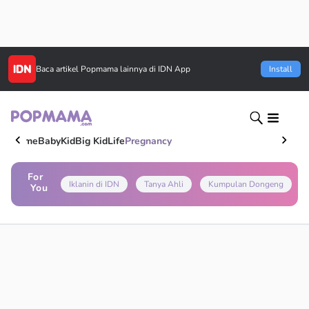
Baca artikel
Popmama
lainnya di IDN App
Install
Home
Baby
Kid
Big Kid
Life
Pregnancy
For
Iklanin di IDN
Tanya Ahli
Kumpulan Dongeng
You