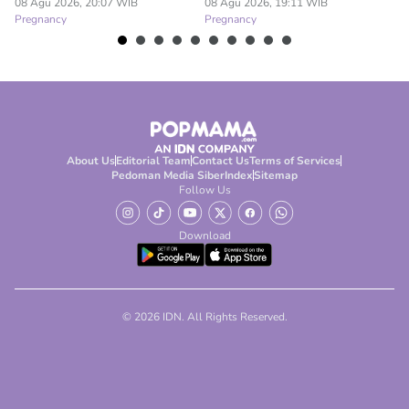
08 Agu 2026, 20:07 WIB
08 Agu 2026, 19:11 WIB
08
Pregnancy
Pregnancy
Pr
About Us
Editorial Team
Contact Us
Terms of Services
Pedoman Media Siber
Index
Sitemap
Follow Us
Download
© 2026 IDN. All Rights Reserved.