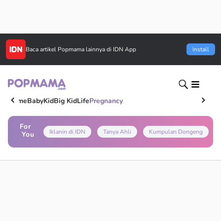
Baca artikel
Popmama
lainnya di IDN App
Install
Home
Baby
Kid
Big Kid
Life
Pregnancy
For
Iklanin di IDN
Tanya Ahli
Kumpulan Dongeng
You