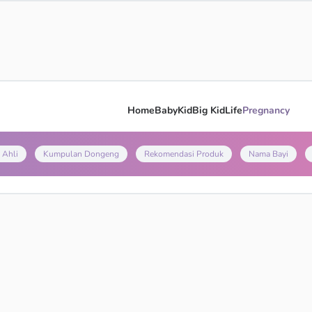
Home
Baby
Kid
Big Kid
Life
Pregnancy
 Ahli
Kumpulan Dongeng
Rekomendasi Produk
Nama Bayi