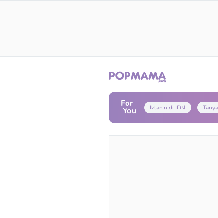
For
Iklanin di IDN
Tanya
You