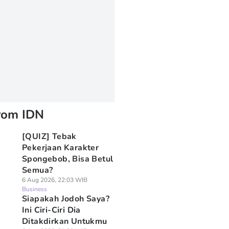
rom IDN
[QUIZ] Tebak
Pekerjaan Karakter
Spongebob, Bisa Betul
Semua?
6 Aug 2026, 22:03 WIB
Business
Siapakah Jodoh Saya?
Ini Ciri-Ciri Dia
Ditakdirkan Untukmu