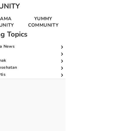
UNITY
MAMA
YUMMY
UNITY
COMMUNITY
ng Topics
a News
nak
esehatan
tis