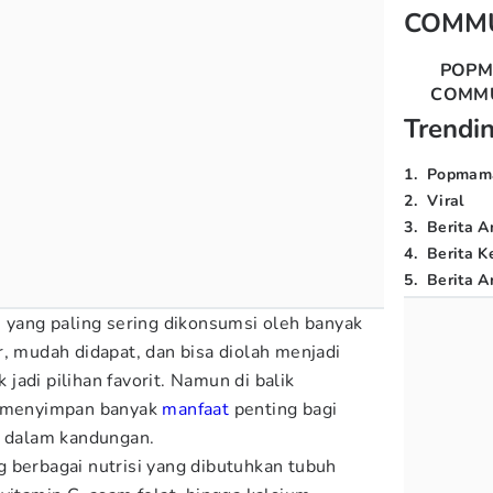
COMM
POP
COMM
Trendi
1
.
Popmam
2
.
Viral
3
.
Berita A
4
.
Berita K
5
.
Berita Ar
 yang paling sering dikonsumsi oleh banyak
r, mudah didapat, dan bisa diolah menjadi
adi pilihan favorit. Namun di balik
a menyimpan banyak
manfaat
penting bagi
n dalam kandungan.
 berbagai nutrisi yang dibutuhkan tubuh