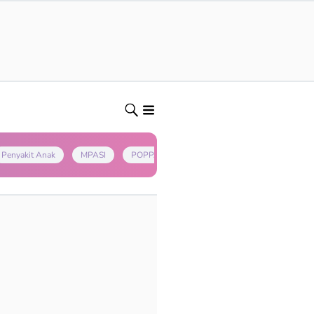
Penyakit Anak
MPASI
POPPAPA