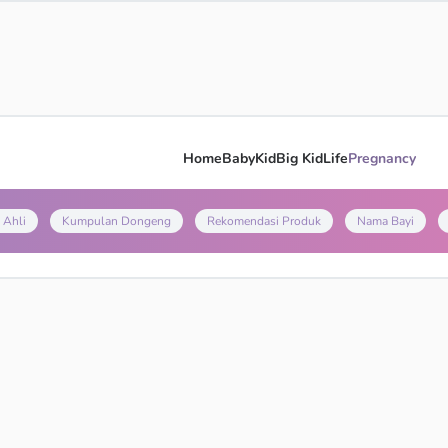
Home
Baby
Kid
Big Kid
Life
Pregnancy
 Ahli
Kumpulan Dongeng
Rekomendasi Produk
Nama Bayi