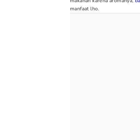
makanan karena aromanya,
b
manfaat lho.