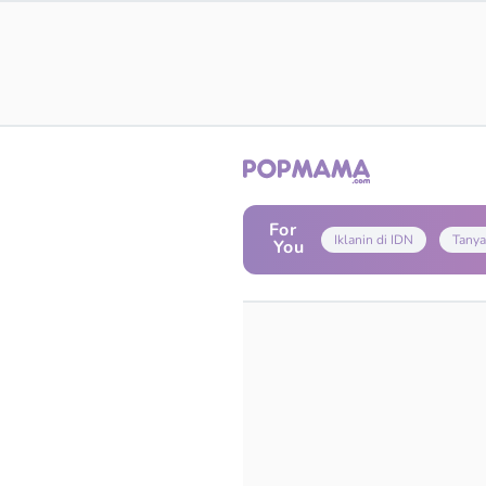
For
Iklanin di IDN
Tanya
You