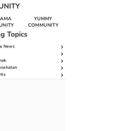
UNITY
MAMA
YUMMY
UNITY
COMMUNITY
ng Topics
a News
nak
esehatan
tis