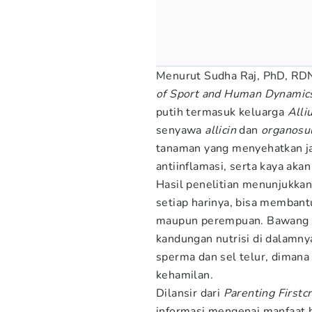
Menurut Sudha Raj, PhD, RDN
of Sport and Human Dynamics
putih termasuk keluarga
All
senyawa
allicin
dan
organosul
tanaman yang menyehatkan j
antiinflamasi, serta kaya akan 
Hasil penelitian menunjukka
setiap harinya, bisa membant
maupun perempuan. Bawang p
kandungan nutrisi di dalamn
sperma dan sel telur, dimana
kehamilan.
Dilansir dari
Parenting Firstc
informasi mengenai manfaat 