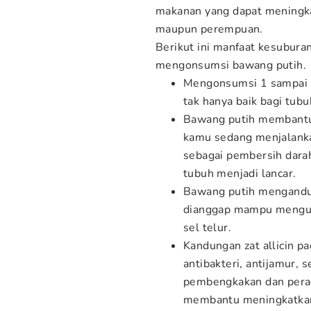
makanan yang dapat meningkat
maupun perempuan.
Berikut ini manfaat kesubura
mengonsumsi bawang putih.
Mengonsumsi 1 sampai 2
tak hanya baik bagi tub
Bawang putih membantu 
kamu sedang menjalankan
sebagai pembersih darah
tubuh menjadi lancar.
Bawang putih mengandun
dianggap mampu mengur
sel telur.
Kandungan zat allicin p
antibakteri, antijamur,
pembengkakan dan perada
membantu meningkatkan a