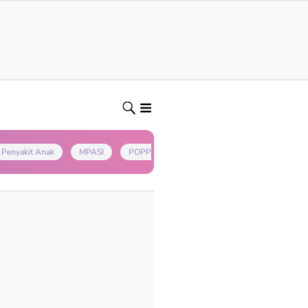
Penyakit Anak
MPASI
POPPAPA