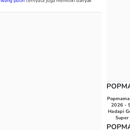
awang putih
ternyata juga memiliki banyak
POPM
Popmama 
2026 - S
Hadapi G
Super 
POPM