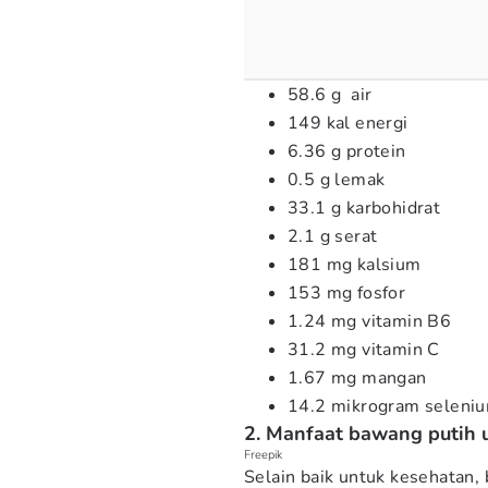
58.6 g air
149 kal energi
6.36 g protein
0.5 g lemak
33.1 g karbohidrat
2.1 g serat
181 mg kalsium
153 mg fosfor
1.24 mg vitamin B6
31.2 mg vitamin C
1.67 mg mangan
14.2 mikrogram seleni
2. Manfaat bawang putih 
Freepik
Selain baik untuk kesehatan,