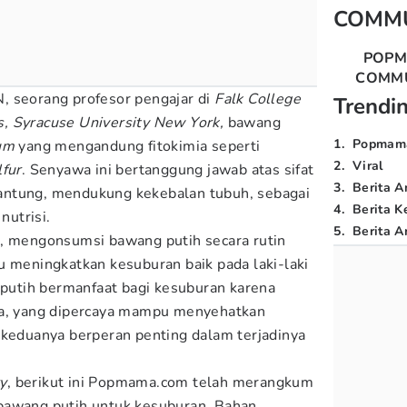
COMM
POP
COMM
, seorang profesor pengajar di
Falk College
Trendi
, Syracuse University New York,
bawang
1
.
Popmam
ium
yang mengandung fitokimia seperti
2
.
Viral
fur
. Senyawa ini bertanggung jawab atas sifat
3
.
Berita A
antung, mendukung kekebalan tubuh, sebagai
4
.
Berita K
nutrisi.
5
.
Berita Ar
n, mengonsumsi bawang putih secara rutin
u meningkatkan kesuburan baik pada laki-laki
utih bermanfaat bagi kesuburan karena
ya, yang dipercaya mampu menyehatkan
 keduanya berperan penting dalam terjadinya
ry
, berikut ini Popmama.com telah merangkum
bawang putih untuk kesuburan. Bahan