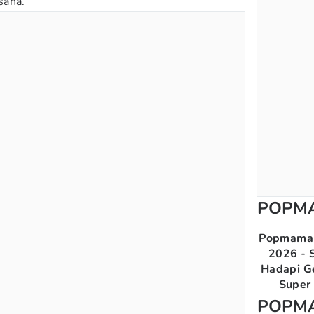
saha.
POPM
Popmama 
2026 - S
Hadapi G
Super 
POPM