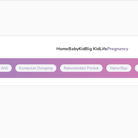
Home
Baby
Kid
Big Kid
Life
Pregnancy
 Ahli
Kumpulan Dongeng
Rekomendasi Produk
Nama Bayi