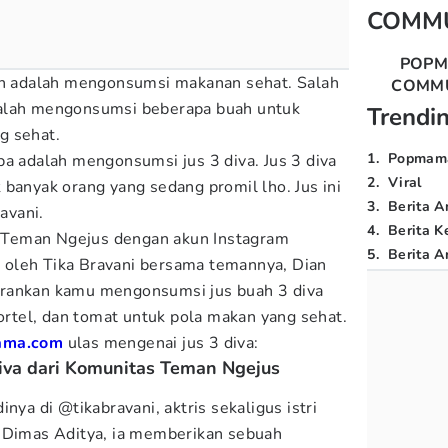
COMM
POP
kan adalah mengonsumsi makanan sehat. Salah
COMM
dalah mengonsumsi beberapa buah untuk
Trendi
g sehat.
1
.
Popmam
ba adalah mengonsumsi jus 3 diva. Jus 3 diva
2
.
Viral
 banyak orang yang sedang promil lho. Jus ini
3
.
Berita A
ravani.
4
.
Berita K
Teman Ngejus dengan akun Instagram
5
.
Berita Ar
oleh Tika Bravani bersama temannya, Dian
rankan kamu mengonsumsi jus buah 3 diva
wortel, dan tomat untuk pola makan yang sehat.
ama.com
ulas mengenai jus 3 diva:
iva dari Komunitas Teman Ngejus
nya di @tikabravani, aktris sekaligus istri
a Dimas Aditya, ia memberikan sebuah