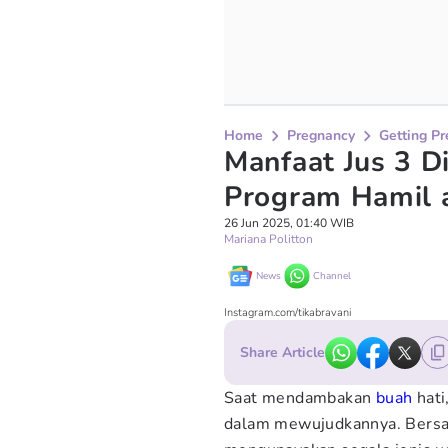
Home
Pregnancy
Getting P
Manfaat Jus 3 
Program Hamil 
26 Jun 2025, 01:40 WIB
Mariana Politton
News
Channel
Instagram.com/tikabravani
Share Article
Saat mendambakan
buah
hati
dalam mewujudkannya. Bersa