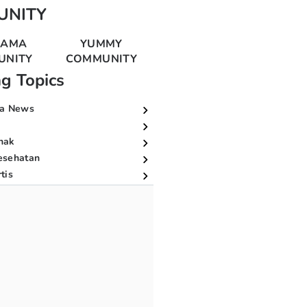
UNITY
MAMA
YUMMY
UNITY
COMMUNITY
ng Topics
a News
nak
esehatan
tis