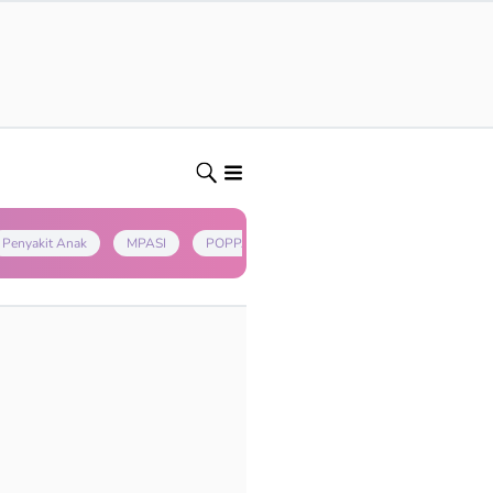
Penyakit Anak
MPASI
POPPAPA