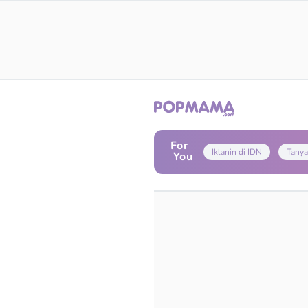
For
Iklanin di IDN
Tanya
You