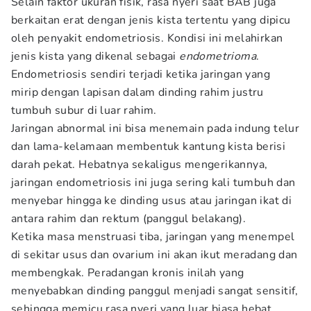
Selain faktor ukuran fisik, rasa nyeri saat BAB juga
berkaitan erat dengan jenis kista tertentu yang dipicu
oleh penyakit endometriosis. Kondisi ini melahirkan
jenis kista yang dikenal sebagai
endometrioma
.
Endometriosis sendiri terjadi ketika jaringan yang
mirip dengan lapisan dalam dinding rahim justru
tumbuh subur di luar rahim.
Jaringan abnormal ini bisa menemain pada indung telur
dan lama-kelamaan membentuk kantung kista berisi
darah pekat. Hebatnya sekaligus mengerikannya,
jaringan endometriosis ini juga sering kali tumbuh dan
menyebar hingga ke dinding usus atau jaringan ikat di
antara rahim dan rektum (panggul belakang).
Ketika masa menstruasi tiba, jaringan yang menempel
di sekitar usus dan ovarium ini akan ikut meradang dan
membengkak. Peradangan kronis inilah yang
menyebabkan dinding panggul menjadi sangat sensitif,
sehingga memicu rasa nyeri yang luar biasa hebat,