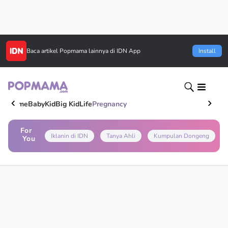
Baca artikel
Popmama
lainnya di IDN App
Install
Home
Baby
Kid
Big Kid
Life
Pregnancy
For
Iklanin di IDN
Tanya Ahli
Kumpulan Dongeng
You