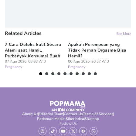
Related Articles
See More
7 Cara Detoks kulit Secara
Apakah Perempuan yang
Ap
Alami saat Hamil,
Tidak Pernah Orgasme Bisa
se
Perbanyak Konsumsi Buah
Hamil?
06
Pr
07 Agu 2026, 08:08 WIB
06 Agu 2026, 20:37 WIB
Pregnancy
Pregnancy
About Us
Editorial Team
Contact Us
Terms of Services
Pedoman Media Siber
Index
Sitemap
Follow Us