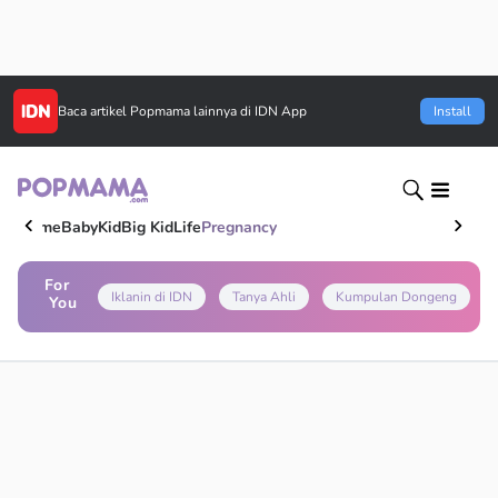
Baca artikel
Popmama
lainnya di IDN App
Install
Home
Baby
Kid
Big Kid
Life
Pregnancy
For
Iklanin di IDN
Tanya Ahli
Kumpulan Dongeng
You