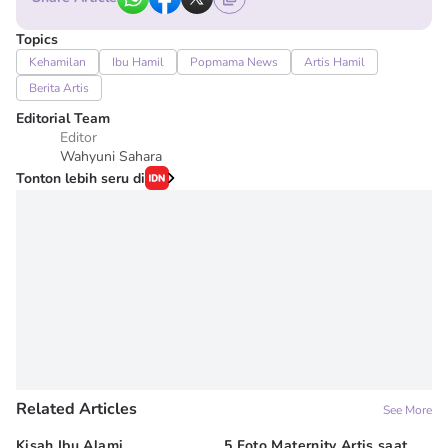
Topics
Kehamilan
Ibu Hamil
Popmama News
Artis Hamil
Berita Artis
Editorial Team
Editor
Wahyuni Sahara
Tonton lebih seru di
Related Articles
See More
Kisah Ibu Alami
5 Foto Maternity Artis saat
Ir