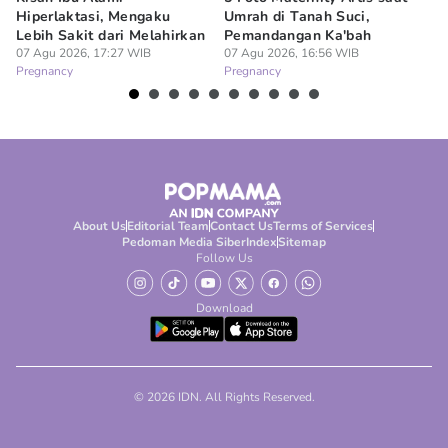
Hiperlaktasi, Mengaku
Umrah di Tanah Suci,
Pe
Lebih Sakit dari Melahirkan
Pemandangan Ka'bah
de
07 Agu 2026, 17:27 WIB
07 Agu 2026, 16:56 WIB
07
Pregnancy
Pregnancy
Pr
About Us
Editorial Team
Contact Us
Terms of Services
Pedoman Media Siber
Index
Sitemap
Follow Us
Download
© 2026 IDN. All Rights Reserved.