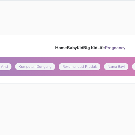
Home
Baby
Kid
Big Kid
Life
Pregnancy
 Ahli
Kumpulan Dongeng
Rekomendasi Produk
Nama Bayi