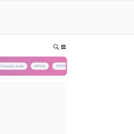
Penyakit Anak
MPASI
POPPAPA