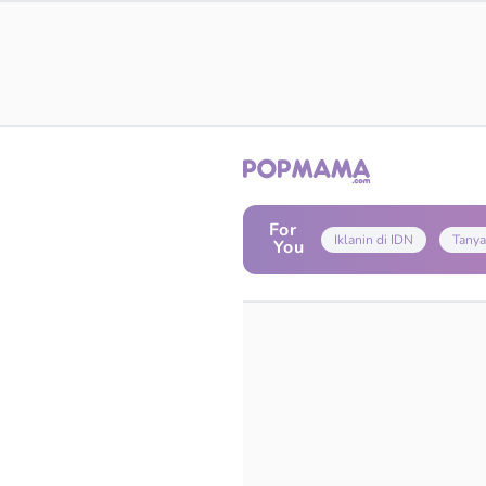
For
Iklanin di IDN
Tanya
You