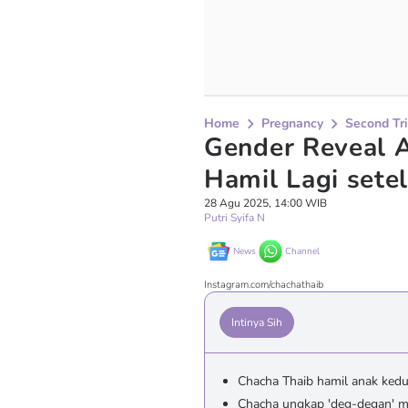
Home
Pregnancy
Second Tr
Gender Reveal 
Hamil Lagi sete
28 Agu 2025, 14:00 WIB
Putri Syifa N
News
Channel
Instagram.com/chachathaib
Intinya Sih
Chacha Thaib hamil anak kedu
Chacha ungkap 'deg-degan' me