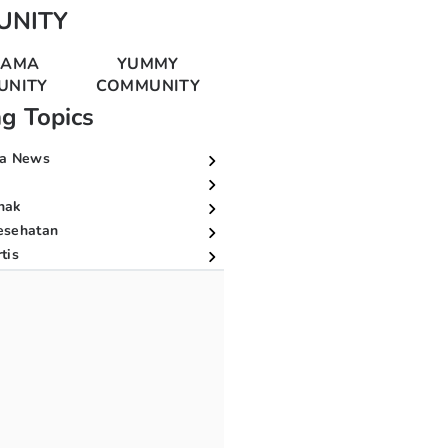
UNITY
MAMA
YUMMY
UNITY
COMMUNITY
ng Topics
a News
nak
esehatan
tis