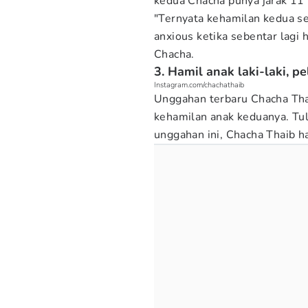
kedua Chacha punya jarak 11 
"Ternyata kehamilan kedua se
anxious ketika sebentar lagi 
Chacha.
3. Hamil anak laki-laki, 
Instagram.com/chachathaib
Unggahan terbaru Chacha Th
kehamilan anak keduanya. Tu
unggahan ini, Chacha Thaib ha