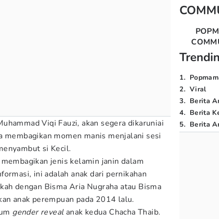
COMM
POP
COMM
Trendi
1
.
Popmam
2
.
Viral
3
.
Berita A
4
.
Berita K
uhammad Viqi Fauzi, akan segera dikaruniai
5
.
Berita Ar
ha membagikan momen manis menjalani sesi
menyambut si Kecil.
 membagikan jenis kelamin janin dalam
ormasi, ini adalah anak dari pernikahan
ikah dengan Bisma Aria Nugraha atau Bisma
rkan anak perempuan pada 2014 lalu.
kum
gender reveal
anak kedua Chacha Thaib.